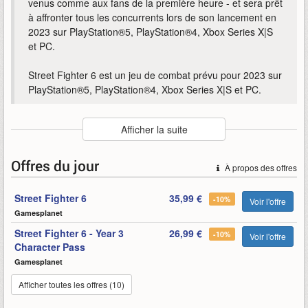
venus comme aux fans de la première heure - et sera prêt
à affronter tous les concurrents lors de son lancement en
2023 sur PlayStation®5, PlayStation®4, Xbox Series X|S
et PC.
Street Fighter 6 est un jeu de combat prévu pour 2023 sur
PlayStation®5, PlayStation®4, Xbox Series X|S et PC.
Auteur
:
Capcom
Afficher la suite
Mise en ligne par
:
Mind
Mots-clefs
:
6
capcom
dévoilent
fighter
gameplay
juri
Offres du jour
À propos des offres
kimberley
street
street-fighter-6
Street Fighter 6
35,99 €
-10%
Voir l'offre
Gamesplanet
Street Fighter 6 - Year 3
26,99 €
-10%
Voir l'offre
Character Pass
Gamesplanet
Afficher toutes les offres (10)