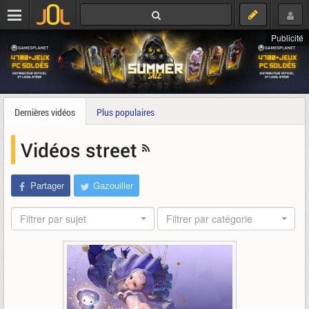
Publicité
Dernières vidéos
Plus populaires
Vidéos street
Partager
Gazouiller
Filtrer par sujet
Filtrer par catégorie