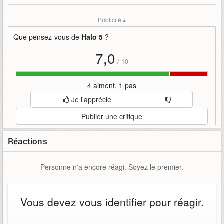
Mise en ligne par
:
HoneyBadger
Mots-clefs
:
343-industries
bande-annonce
ghost-of-meridian
Publicité ▴
guardians
halo-5
Que pensez-vous de
Halo 5
?
7,0
/
10
4 aiment, 1 pas
Je l'apprécie
Publier une critique
Réactions
Personne n'a encore réagi. Soyez le premier.
Vous devez vous identifier pour réagir.