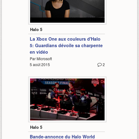
3:28
Halo 5
La Xbox One aux couleurs d'Halo
5: Guardians dévoile sa charpente
en vidéo
Par Microsoft
5 août 2015
2
1:18
Halo 5
Bande-annonce du Halo World