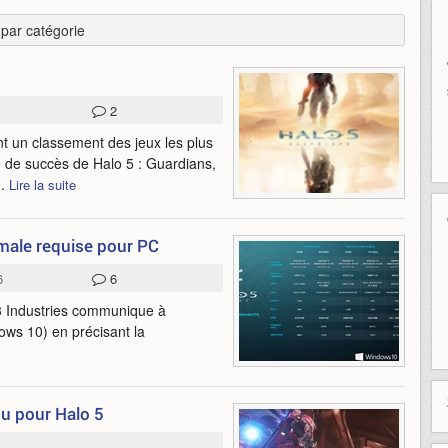
r par catégorie
2
 un classement des jeux les plus
e de succès de Halo 5 : Guardians,
..
Lire la suite
imale requise pour PC
6
6
343 Industries communique à
ows 10) en précisant la
nu pour Halo 5