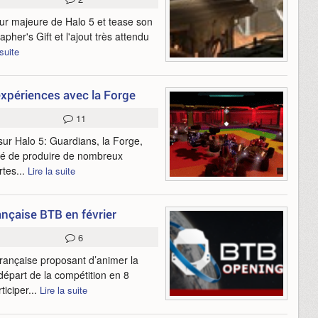
ur majeure de Halo 5 et tease son
pher's Gift et l'ajout très attendu
 suite
xpériences avec la Forge
11
 sur Halo 5: Guardians, la Forge,
uté de produire de nombreux
rtes...
Lire la suite
nçaise BTB en février
6
française proposant d’animer la
épart de la compétition en 8
ticiper...
Lire la suite