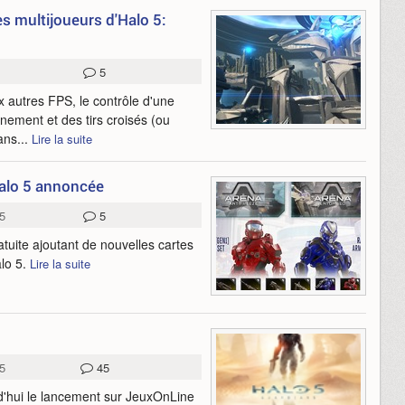
es multijoueurs d'Halo 5:
5
 autres FPS, le contrôle d'une
nnement et des tirs croisés (ou
ans...
Lire la suite
Halo 5 annoncée
5
5
tuite ajoutant de nouvelles cartes
alo 5.
Lire la suite
5
45
'hui le lancement sur JeuxOnLine