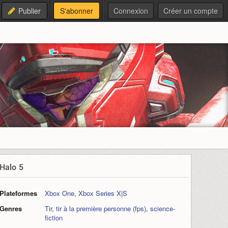
Publier
S'abonner
Connexion
Créer un compte
Halo 5
Plateformes
Xbox One
,
Xbox Series X|S
Genres
Tir
,
tir à la première personne (fps)
,
science-
fiction