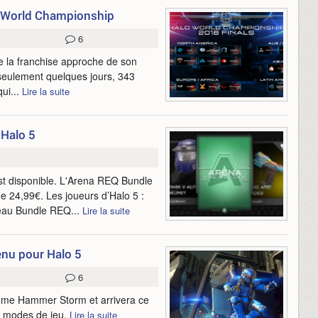
o World Championship
6
 de la franchise approche de son
seulement quelques jours, 343
ui...
Lire la suite
 Halo 5
st disponible. L'Arena REQ Bundle
24,99€. Les joueurs d’Halo 5 :
veau Bundle REQ...
Lire la suite
enu pour Halo 5
6
mme Hammer Storm et arrivera ce
t modes de jeu.
Lire la suite