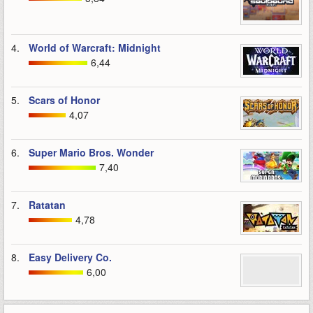
4.
World of Warcraft: Midnight
6,44
5.
Scars of Honor
4,07
6.
Super Mario Bros. Wonder
7,40
7.
Ratatan
4,78
8.
Easy Delivery Co.
6,00