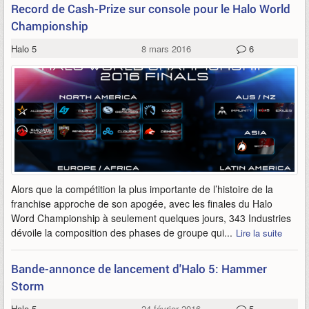
Record de Cash-Prize sur console pour le Halo World
Championship
Halo 5
8 mars 2016
6
Alors que la compétition la plus importante de l’histoire de la
franchise approche de son apogée, avec les finales du Halo
Word Championship à seulement quelques jours, 343 Industries
dévoile la composition des phases de groupe qui...
Lire la suite
Bande-annonce de lancement d'Halo 5: Hammer
Storm
Halo 5
24 février 2016
5