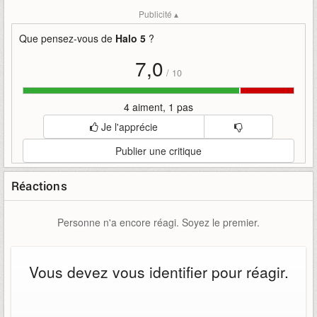
Mots-clefs
:
343i
bande-annonce
forge
guardians
halo-5
Publicité ▴
mode
Que pensez-vous de
Halo 5
?
7,0
/
10
4 aiment, 1 pas
Je l'apprécie
Publier une critique
Réactions
Personne n'a encore réagi. Soyez le premier.
Vous devez vous identifier pour réagir.