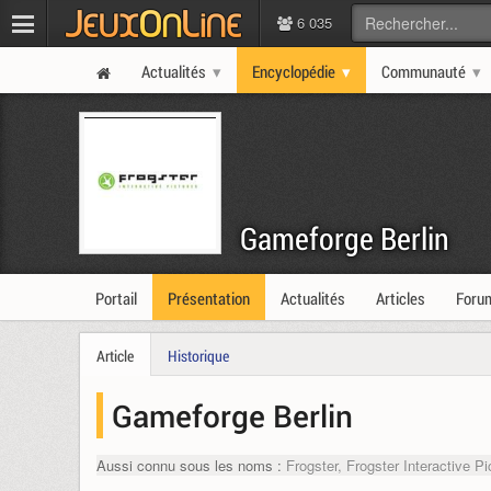
6 035
Actualités
Encyclopédie
Communauté
Gameforge Berlin
Portail
Présentation
Actualités
Articles
Foru
Article
Historique
Gameforge Berlin
Aussi connu sous les noms :
Frogster, Frogster Interactive P