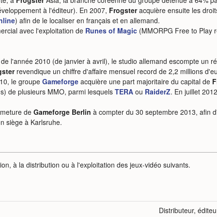
nte, à
Frogster
Asia, la branche coréenne du groupe détenue à 64% pa
veloppement à l'éditeur). En 2007,
Frogster
acquière ensuite les droi
nline
) afin de le localiser en français et en allemand.
cial avec l'exploitation de
Runes of Magic
(MMORPG Free to Play re
e l'année 2010 (de janvier à avril), le studio allemand escompte un rés
gster
revendique un chiffre d'affaire mensuel record de 2,2 millions d
010, le groupe
Gameforge
acquière une part majoritaire du capital de
F
ens) de plusieurs MMO, parmi lesquels
TERA
ou
RaiderZ
. En juillet 201
ermeture de
Gameforge Berlin
à compter du 30 septembre 2013, afin d'en
on siège à Karlsruhe.
on, à la distribution ou à l'exploitation des jeux-vidéo suivants.
Distributeur, éditeu