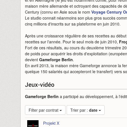
et en Allemagne (le jeu est notamment confié, pour refo
maison mère allemande et octroyant des capacités de dé
Century (connu en Asie sous le nom
Voyage Century O
Le studio connait néanmoins son plus gros succès commer
cinq millions d'inscrits sur sa plateforme en juin 2010.
Après une croissance régulière de ses recettes au début d
recettes sur l'année. Pour le seul mois de juin 2010,
Fro
Fort de ces résultats, au cours du deuxième trimestre 2
de poids pour acquérir les droits d'exploitation (europé
devient
Gameforge Berlin
.
En avril 2013, la maison mère Gameforge annonce la f
quelque 150 salariés qui accepteront le transfert) vers s
Jeux-vidéo
Gameforge Berlin
a participé au développement, à l'éditi
Filter par contrat
Trier par :
date
Projekt X