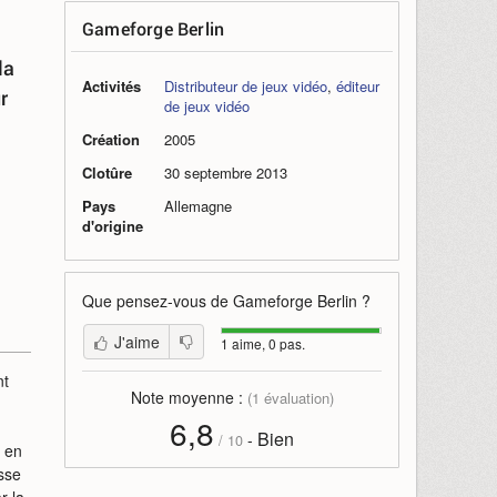
Gameforge Berlin
la
Activités
Distributeur de jeux vidéo
,
éditeur
r
de jeux vidéo
Création
2005
Clotûre
30 septembre 2013
Pays
Allemagne
d'origine
Que pensez-vous de
Gameforge Berlin
?
J'aime
1 aime, 0 pas.
nt
Note moyenne :
(
1
évaluation)
6,8
Bien
-
/
10
 en
isse