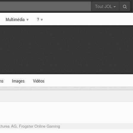
Tout JOL
Multimédia
?
ms
Images
Vidéos
ictures AG, Frogster Online Gaming