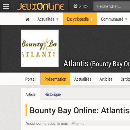
6 425
Actualités
Encyclopédie
Communauté
Atlantis
(Bounty Bay On
Portail
Présentation
Actualités
Articles
Criti
Article
Historique
Bounty Bay Online: Atlantis
Aussi connu sous le nom :
Atlantis