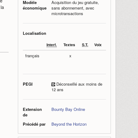
ne
Modèle
Acquisition du jeu gratuite,
 la
économique
sans abonnement, avec
microtransactions
Localisation
Interf.
Textes
S.T.
Voix
français
x
PEGI
Déconseillé aux moins de
12 ans
Extension
Bounty Bay Online
de
Précédé par
Beyond the Horizon