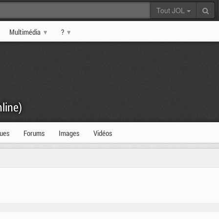
Tout JOL
Multimédia
?
line)
ques
Forums
Images
Vidéos