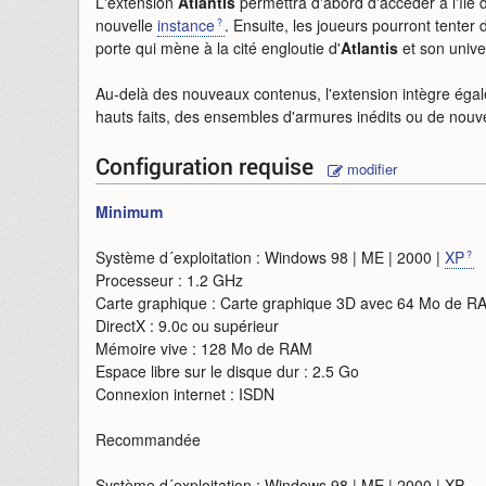
L'extension
Atlantis
permettra d'abord d'accéder à l'île
nouvelle
instance
. Ensuite, les joueurs pourront tenter 
porte qui mène à la cité engloutie d'
Atlantis
et son unive
Au-delà des nouveaux contenus, l'extension intègre ég
hauts faits, des ensembles d'armures inédits ou de nouvel
Configuration requise
modifier
Minimum
Système d´exploitation : Windows 98 | ME | 2000 |
XP
Processeur : 1.2 GHz
Carte graphique : Carte graphique 3D avec 64 Mo de R
DirectX : 9.0c ou supérieur
Mémoire vive : 128 Mo de RAM
Espace libre sur le disque dur : 2.5 Go
Connexion internet : ISDN
Recommandée
Système d´exploitation : Windows 98 | ME | 2000 | XP