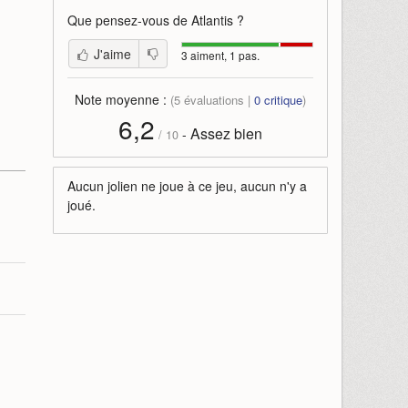
Que pensez-vous de
Atlantis
?
J'aime
3 aiment, 1 pas.
Note moyenne :
(
5
évaluations |
0
critique
)
6,2
Assez bien
-
/
10
Aucun jolien ne joue à ce jeu, aucun n'y a
joué.