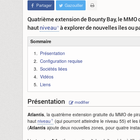
Partager
Gazouiller
Quatrième extension de Bounty Bay, le MMO d
haut
niveau
à explorer de nouvelles îles ou pa
Sommaire
Présentation
Configuration requise
Sociétés liées
Vidéos
Liens
Présentation
modifier
Atlantis
, la quatrième extension gratuite du MMO de pi
haut
niveau
(qui pourront atteindre le niveau 55) et les
(
Atlantis
ajoute deux nouvelles zones, pour quatre insta