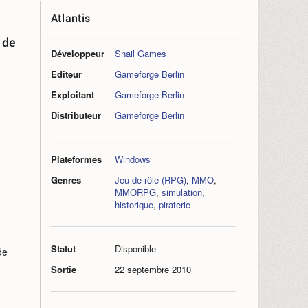
Atlantis
 de
Développeur
Snail Games
Editeur
Gameforge Berlin
Exploitant
Gameforge Berlin
Distributeur
Gameforge Berlin
Plateformes
Windows
Genres
Jeu de rôle (RPG)
,
MMO
,
MMORPG
,
simulation
,
historique
,
piraterie
Statut
Disponible
de
Sortie
22 septembre 2010