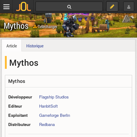
Mythos
Télécharger
Article
Historique
Mythos
Mythos
Développeur
Flagship Studios
Editeur
HanbitSoft
Exploitant
Gameforge Berlin
Distributeur
Redbana