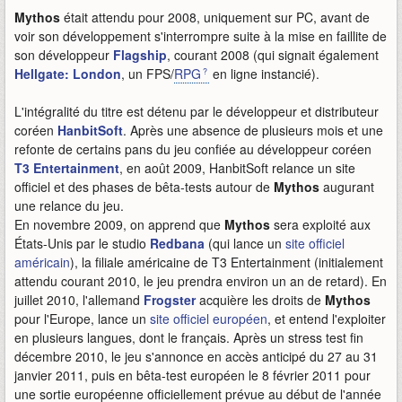
Mythos
était attendu pour 2008, uniquement sur PC, avant de
voir son développement s'interrompre suite à la mise en faillite de
son développeur
Flagship
, courant 2008 (qui signait également
Hellgate: London
, un FPS/
RPG
en ligne instancié).
L'intégralité du titre est détenu par le développeur et distributeur
coréen
HanbitSoft
. Après une absence de plusieurs mois et une
refonte de certains pans du jeu confiée au développeur coréen
T3 Entertainment
, en août 2009, HanbitSoft relance un site
officiel et des phases de bêta-tests autour de
Mythos
augurant
une relance du jeu.
En novembre 2009, on apprend que
Mythos
sera exploité aux
États-Unis par le studio
Redbana
(qui lance un
site officiel
américain
), la filiale américaine de T3 Entertainment (initialement
attendu courant 2010, le jeu prendra environ un an de retard). En
juillet 2010, l'allemand
Frogster
acquière les droits de
Mythos
pour l'Europe, lance un
site officiel européen
, et entend l'exploiter
en plusieurs langues, dont le français. Après un stress test fin
décembre 2010, le jeu s'annonce en accès anticipé du 27 au 31
janvier 2011, puis en bêta-test européen le 8 février 2011 pour
une sortie européenne officiellement prévue au début de l'année