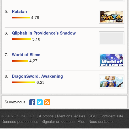
5.
Ratatan
4,78
6.
Qliphah in Providence's Shadow
5,10
7.
World of Slime
4,27
8.
DragonSword: Awakening
6,23
Suivez-nous :
© JeuxOnLine / JOL |
À propos
|
Mentions légales
|
CGU
|
Confidentialité
|
Données personnelles
|
Signaler un contenu
|
Aide
|
Nous contacter