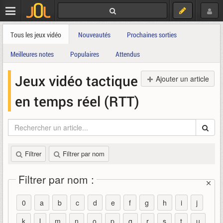
Tous les jeux vidéo
Nouveautés
Prochaines sorties
Meilleures notes
Populaires
Attendus
Jeux vidéo tactique
Ajouter un article
en temps réel (RTT)
Filtrer
Filtrer par nom
Filtrer par nom :
0
a
b
c
d
e
f
g
h
i
j
k
l
m
n
o
p
q
r
s
t
u