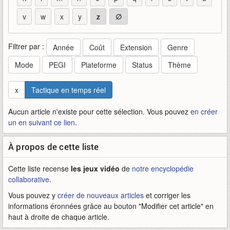
v
w
x
y
z
∅
Filtrer par :
Année
Coût
Extension
Genre
Mode
PEGI
Plateforme
Status
Thème
x
Tactique en temps réel
Aucun article n'existe pour cette sélection. Vous pouvez
en créer
un en suivant ce lien
.
À propos de cette liste
Cette liste recense
les jeux vidéo
de
notre encyclopédie
collaborative
.
Vous pouvez y
créer de nouveaux articles
et corriger les
informations éronnées grâce au bouton "Modifier cet article" en
haut à droite de chaque article.