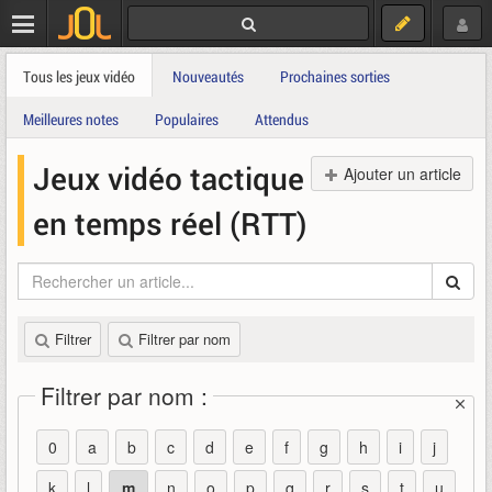
Tous les jeux vidéo
Nouveautés
Prochaines sorties
Meilleures notes
Populaires
Attendus
Jeux vidéo tactique
Ajouter un article
en temps réel (RTT)
Filtrer
Filtrer par nom
Filtrer par nom :
0
a
b
c
d
e
f
g
h
i
j
k
l
m
n
o
p
q
r
s
t
u