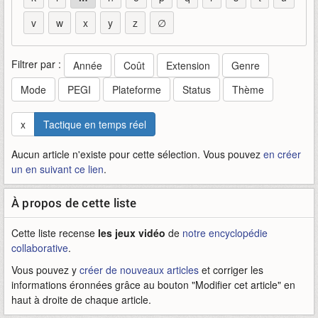
v
w
x
y
z
∅
Filtrer par :
Année
Coût
Extension
Genre
Mode
PEGI
Plateforme
Status
Thème
x
Tactique en temps réel
Aucun article n'existe pour cette sélection. Vous pouvez
en créer
un en suivant ce lien
.
À propos de cette liste
Cette liste recense
les jeux vidéo
de
notre encyclopédie
collaborative
.
Vous pouvez y
créer de nouveaux articles
et corriger les
informations éronnées grâce au bouton "Modifier cet article" en
haut à droite de chaque article.