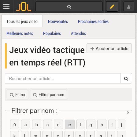
Tous les jeux vidéo
Nouveautés
Prochaines sorties
Meilleures notes
Populaires
Attendus
Jeux vidéo tactique
Ajouter un article
en temps réel (RTT)
Filtrer
Filtrer par nom
Filtrer par nom :
0
a
b
c
d
e
f
g
h
i
j
k
l
m
n
o
p
q
r
s
t
u