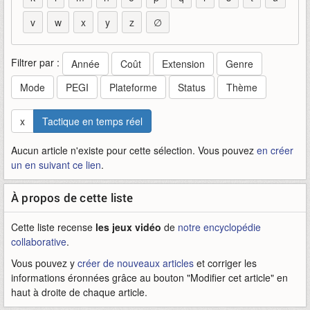
v
w
x
y
z
∅
Filtrer par :
Année
Coût
Extension
Genre
Mode
PEGI
Plateforme
Status
Thème
x
Tactique en temps réel
Aucun article n'existe pour cette sélection. Vous pouvez
en créer
un en suivant ce lien
.
À propos de cette liste
Cette liste recense
les jeux vidéo
de
notre encyclopédie
collaborative
.
Vous pouvez y
créer de nouveaux articles
et corriger les
informations éronnées grâce au bouton "Modifier cet article" en
haut à droite de chaque article.