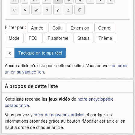
u
v
w
x
y
z
∅
Filtrer par :
Année
Coût
Extension
Genre
Mode
PEGI
Plateforme
Status
Thème
x
Tactique en temps réel
Aucun article n'existe pour cette sélection. Vous pouvez
en créer
un en suivant ce lien
.
À propos de cette liste
Cette liste recense
les jeux vidéo
de
notre encyclopédie
collaborative
.
Vous pouvez y
créer de nouveaux articles
et corriger les
informations éronnées grâce au bouton "Modifier cet article" en
haut à droite de chaque article.