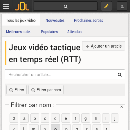
Tous les jeux vidéo
Nouveautés
Prochaines sorties
Meilleures notes
Populaires
Attendus
Jeux vidéo tactique
Ajouter un article
en temps réel (RTT)
Filtrer
Filtrer par nom
Filtrer par nom :
0
a
b
c
d
e
f
g
h
i
j
k
l
m
n
o
p
q
r
s
t