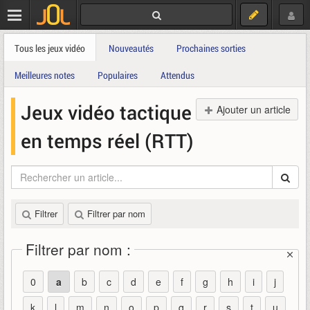
Tous les jeux vidéo
Nouveautés
Prochaines sorties
Meilleures notes
Populaires
Attendus
Jeux vidéo tactique
Ajouter un article
en temps réel (RTT)
Filtrer
Filtrer par nom
Filtrer par nom :
0
a
b
c
d
e
f
g
h
i
j
k
l
m
n
o
p
q
r
s
t
u