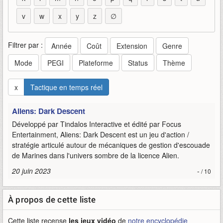
v
w
x
y
z
∅
Filtrer par :
Année
Coût
Extension
Genre
Mode
PEGI
Plateforme
Status
Thème
x
Tactique en temps réel
Aliens: Dark Descent
Développé par Tindalos Interactive et édité par Focus
Entertainment, Aliens: Dark Descent est un jeu d'action /
stratégie articulé autour de mécaniques de gestion d'escouade
de Marines dans l'univers sombre de la licence Alien.
20 juin 2023
-
/ 10
À propos de cette liste
Cette liste recense
les jeux vidéo
de
notre encyclopédie