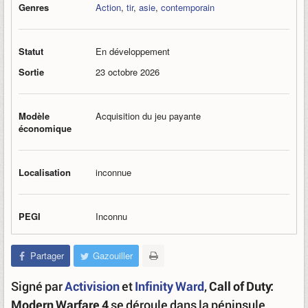
Genres
Action
,
tir
,
asie
,
contemporain
Statut
En développement
Sortie
23 octobre 2026
Modèle
Acquisition du jeu payante
économique
Localisation
inconnue
PEGI
Inconnu
Partager
Gazouiller
Signé par
Activision
et
Infinity Ward
,
Call of Duty:
Modern Warfare 4
se déroule dans la péninsule