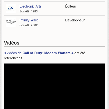
Electronic Arts
Éditeur
Société, 1983
Infinity Ward
Développeur
Société, 2002
Vidéos
0 vidéos de
Call of Duty: Modern Warfare 4
ont été
référencées.