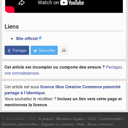
Liens
Site officiel
Partager
Gazouiller
Cet article est incomplet ou comporte des erreurs ?
Partagez
vos connaissances
.
Cet article est sous
licence libre Creative Commons paternité
partage à l’identique
.
Vous souhaitez le réutiliser ?
Incluez un lien vers cette page et
mentionnez la licence
.
© JeuxOnLine / JOL |
À propos
|
Mentions légales
|
CGU
|
Confidentialité
|
Données personnelles
|
Signaler un contenu
|
Aide
|
Nous contacter