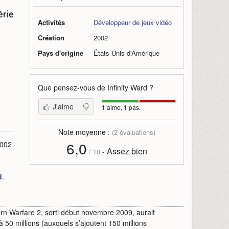
érie
Activités
Développeur de jeux vidéo
Création
2002
Pays d'origine
États-Unis d'Amérique
Que pensez-vous de
Infinity Ward
?
J'aime
1 aime, 1 pas.
Note moyenne :
(
2
évaluations)
6,0
2002
Assez bien
-
/
10
d
.
dern Warfare 2, sorti début novembre 2009, aurait
 50 millions (auxquels s’ajoutent 150 millions