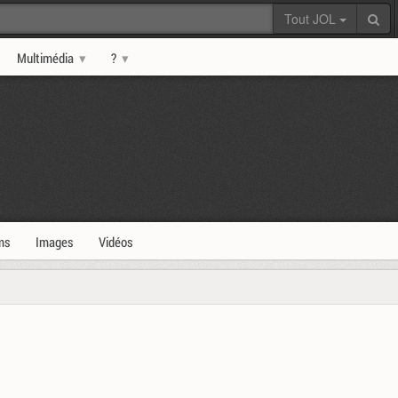
Tout JOL
Multimédia
?
ms
Images
Vidéos