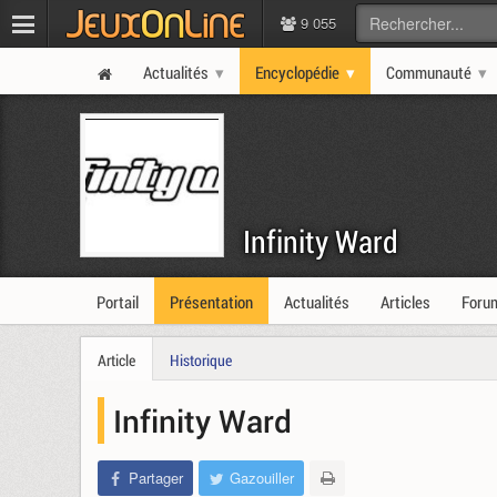
9 055
Actualités
Encyclopédie
Communauté
Infinity Ward
Portail
Présentation
Actualités
Articles
Foru
Article
Historique
Infinity Ward
Partager
Gazouiller