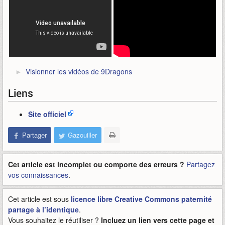
Visionner les vidéos de 9Dragons
Liens
Site officiel
Partager
Gazouiller
Cet article est incomplet ou comporte des erreurs ?
Partagez
vos connaissances
.
Cet article est sous
licence libre Creative Commons paternité
partage à l’identique
.
Vous souhaitez le réutiliser ?
Incluez un lien vers cette page et