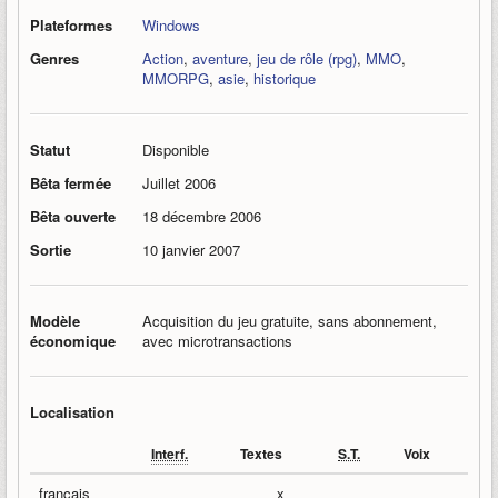
Plateformes
Windows
Genres
Action
,
aventure
,
jeu de rôle (rpg)
,
MMO
,
MMORPG
,
asie
,
historique
Statut
Disponible
Bêta fermée
Juillet 2006
Bêta ouverte
18 décembre 2006
Sortie
10 janvier 2007
Modèle
Acquisition du jeu gratuite, sans abonnement,
économique
avec microtransactions
Localisation
Interf.
Textes
S.T.
Voix
français
x