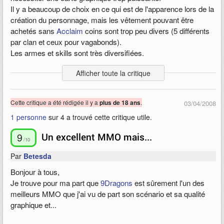
Il y a beaucoup de choix en ce qui est de l'apparence lors de la
d'une fusion, les joueurs HL proposaient leurs services pour
création du personnage, mais les vêtement pouvant être
être modo et avaient peur qu'il y avait plus aucun nouveau
achetés sans
Acclaim
coins sont trop peu divers (5 différents
membre !
par clan et ceux pour vagabonds).
Les armes et skills sont très diversifiées.
9Dragons a fermé ses portes sans vraiment les fermer et nous
Le
PvP
et le système de karma sont très bien pensés. Un jeu
laisser sur notre faim, je me demande pourquoi et comment
Afficher toute la critique
qui aurait été presque parfait avec une petite dose de PK
peut-on faire ça ? !
Publié le 24/05/2008 15:40, modifié le 24/05/2008 16:01
Enfin voilà, je vous conseil de passer votre chemin et de ne
Cette critique a été rédigée il y a
.
plus de 18 ans
03/04/2008
pas attendre des heures pour rien !
1 personne
sur 4 a trouvé cette critique utile.
9
Un excellent MMO mais...
/10
Par
Betesda
Bonjour à tous,
Je trouve pour ma part que
9Dragons
est sûrement l'un des
meilleurs MMO que j'ai vu de part son scénario et sa qualité
graphique et...