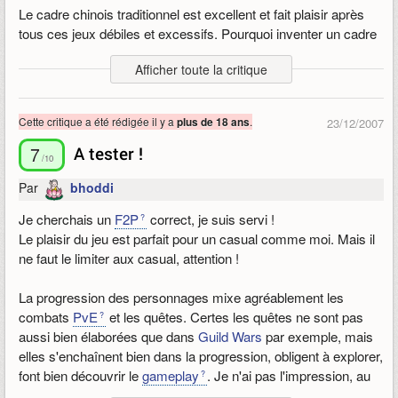
Le cadre chinois traditionnel est excellent et fait plaisir après
tous ces jeux débiles et excessifs. Pourquoi inventer un cadre
fantaisiste quand ce cadre mythique de la Chine ancienne est
Afficher toute la critique
si profond et puissant ?
Mais le jeu est trop linéaire, même les cartes le sont. Très
Cette critique a été rédigée il y a
.
plus de 18 ans
23/12/2007
dommage. On peut explorer, mais le jeu est tellement construit
pour être joué linéairement que ce n'est pas tentant d'explorer
7
A tester !
/10
et de vivre librement. Ca ne semble même pas viable, sauf en
Par
bhoddi
pur
RP
(en handicapant son perso donc).
J'y joue depuis 15 jours. Je reviens de
Silkroad Online
et
SRO
Je cherchais un
F2P
correct, je suis servi !
ne me manque pas grâce à 9D.
Le plaisir du jeu est parfait pour un casual comme moi. Mais il
Le grind est très bien géré (contrairement à SRO, où c'est tout
ne faut le limiter aux casual, attention !
du grind). Dans 9D, on répartit son temps entre les quètes, le
grind mais à sa convenance (peu nécessaire) , et la ballade/le
La progression des personnages mixe agréablement les
social, etc.
combats
PvE
et les quêtes. Certes les quêtes ne sont pas
aussi bien élaborées que dans
Guild Wars
par exemple, mais
Voilà donc un bémol, l'impression que le jeu entier est construit
elles s'enchaînent bien dans la progression, obligent à explorer,
comme un tutorial : fais ci, gagne ça, apprends ça. Paternaliste
font bien découvrir le
gameplay
. Je n'ai pas l'impression, au
et on est pris par la main. Manque de liberté et de différentes
bout de quelques heures de jeu de faire du grind à la coréenne.