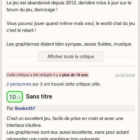
Le jeu est abandonné depuis 2012, dernière mise à jour sur le
forum du jeu, dommage !
Vous pouvez jouer quand même mais seul, le world chat du jeu
c'est le néant !
Les graphismes étaient bien sympas, assez fluides, musique
non prise de tête.
Afficher toute la critique
On pouvait choisir 1 des maitres de kung fu dont un maitre
shaolin, et 5 ou 6 autres dont le mendiant, évoluer en
Cette critique a été rédigée il y a
.
plus de 18 ans
24/05/2008
s'entrainant faire des quêtes jusqu'au
level
15 bien que le jeu
2 personnes
sur 3 ont trouvé cette critique utile.
pouvait aller jusqu'à 150 ! Je me demande ce qu'un jeu
abandonné et laissé à l'abandon reste bien noté.
lol
10
Sans titre
/10
Les quêtes se bloquent au level 15, après plus moyen de jouer,
Par
Snake357
toutes les villes sont désertes l’apocalypse total !
C'est un excellent jeu, facile de prise en main et avec une
Aucun
GM
.
9Dragons
a fait son temps mais pas aussi bon
interface intuitive.
MMORPG que ça, pour avoir plus de joueurs sur le surface.
Les graphismes sont eux aussi excellents, sans pour autant
Tous ont monté 150 aussi vite ?
nécessiter une carte graphique trop puissante.
Dans le forum, le GM parlait de problème de population et