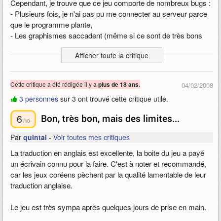
Cependant, je trouve que ce jeu comporte de nombreux bugs :
- Plusieurs fois, je n'ai pas pu me connecter au serveur parce
que le programme plante,
- Les graphismes saccadent (même si ce sont de très bons
graphismes, pour ma part) ,
Afficher toute la critique
Et il y a encor d'autre bugs...
[... ]
Pour conclure, en dépit de ces bugs, je conseille vivement ce
Cette critique a été rédigée il y a
.
plus de 18 ans
04/02/2008
MMO.
3 personnes
sur 3 ont trouvé cette critique utile.
A++
Publié le 02/04/2008 20:21, modifié le 03/04/2008 10:01
6
Bon, très bon, mais des limites...
/10
Par
quintal
-
Voir toutes mes critiques
La traduction en anglais est excellente, la boite du jeu a payé
un écrivain connu pour la faire. C'est à noter et recommandé,
car les jeux coréens pèchent par la qualité lamentable de leur
traduction anglaise.
Le jeu est très sympa après quelques jours de prise en main.