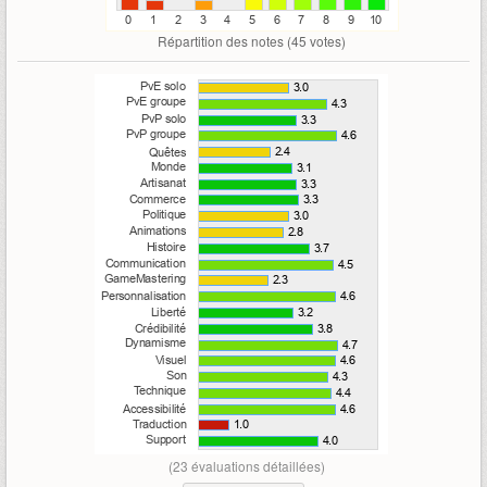
PvP
: Plein de bg disponibles. Ca mitraille dans tous les sens.
Répartition des notes (
45
votes)
Classes : on retrouvera trois spécialisations pour chaque
classe. Vous avez un point de
skill
tous les deux levels
jusqu'au lvl 26 (maximum de points de talent = 13, lvl max =
50) . C'est essentiellement le niveau qui fera la différence sur le
terrain. Vu que le stuff ne joue qu'un rôle très accessoire.
Gameplay :
MMOFPS
, pas d’auto-ciblage, tout le monde a un
jetpack pour voler plus ou moins longtemps. Les CD sont
vraiment courts, ce qui donne du rythme aux parties. Tout le
monde a également un Restore skill. Animations agréables,
jolis effets visuels et sonores.
Conclusion : un genre de Team Fortress à la sauce Tabula
rasa, très soigné graphiquement, pas buggué avec néanmoins
un nombre limité de fonctionnalités. Sans prétention, mais fini
et efficace. Parfait pour le casu qui veut s'amuser sans trop se
(23 évaluations détaillées)
prendre le melon.