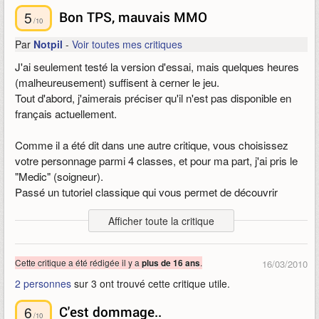
5
Bon TPS, mauvais MMO
/10
Par
Notpil
-
Voir toutes mes critiques
J'ai seulement testé la version d'essai, mais quelques heures
(malheureusement) suffisent à cerner le jeu.
Tout d'abord, j'aimerais préciser qu'il n'est pas disponible en
français actuellement.
Comme il a été dit dans une autre critique, vous choisissez
votre personnage parmi 4 classes, et pour ma part, j'ai pris le
"Medic" (soigneur).
Passé un tutoriel classique qui vous permet de découvrir
l'utilisation de vos armes, de vos compétences et surtout, de
Afficher toute la critique
votre jetpack, me voilà conquis, le
gameplay
est souple et
intuitif. L'utilisation du jetpack est particulièrement agréable bien
que brève (système d'énergie qui décroit pendant son
Cette critique a été rédigée il y a
.
plus de 16 ans
16/03/2010
utilisation, semblable à
Aion
avec les ailes).
2 personnes
sur 3 ont trouvé cette critique utile.
Parti sur de bonnes bases, me voici arrivé dans un grand Hall,
6
C'est dommage..
avec quelques boutiques, quelques joueurs et des ordinateurs.
/10