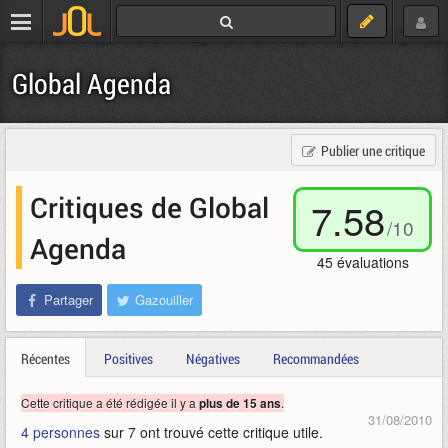
Global Agenda
Publier une critique
Critiques de Global
7.58
/
10
Agenda
45
évaluations
Partager
Gazouiller
Récentes
Positives
Négatives
Recommandées
Cette critique a été rédigée il y a
.
plus de 15 ans
31/08/2010
4 personnes
sur 7 ont trouvé cette critique utile.