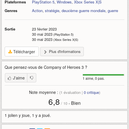
Plateformes
PlayStation 5
,
Windows
,
Xbox Series X|S
Genres
Action
,
stratégie
,
deuxième guerre mondiale
,
guerre
Sortie
23 février 2023
30 mai 2023
(PlayStation 5)
30 mai 2023
(Xbox Series X|S)
Télécharger
Plus d'informations
Que pensez-vous de
Company of Heroes 3
?
J'aime
1 aime, 0 pas.
Note moyenne :
(
1
évaluation |
0
critique
)
6,8
Bien
-
/
10
1 jolien y joue, 1 y a joué.