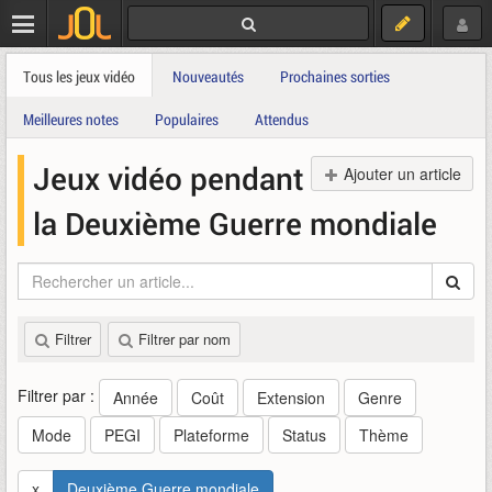
Tous les jeux vidéo
Nouveautés
Prochaines sorties
Meilleures notes
Populaires
Attendus
Jeux vidéo pendant
Ajouter un article
la Deuxième Guerre mondiale
Filtrer
Filtrer par nom
Filtrer par :
Année
Coût
Extension
Genre
Mode
PEGI
Plateforme
Status
Thème
x
Deuxième Guerre mondiale