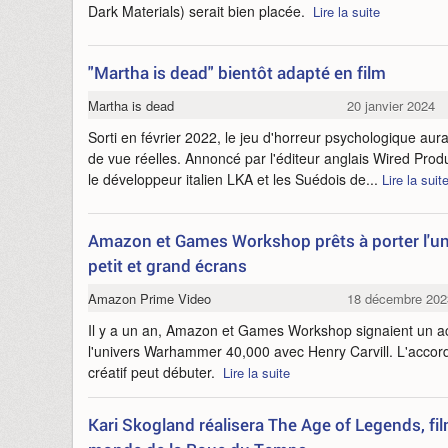
Dark Materials) serait bien placée.
Lire la suite
"Martha is dead" bientôt adapté en film
Martha is dead
20 janvier 2024
Sorti en février 2022, le jeu d'horreur psychologique aur
de vue réelles. Annoncé par l'éditeur anglais Wired Produ
le développeur italien LKA et les Suédois de...
Lire la suit
Amazon et Games Workshop prêts à porter l'
petit et grand écrans
Amazon Prime Video
18 décembre 202
Il y a un an, Amazon et Games Workshop signaient un ac
l'univers Warhammer 40,000 avec Henry Carvill. L'accord e
créatif peut débuter.
Lire la suite
Kari Skogland réalisera The Age of Legends, fil