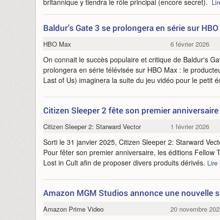
britannique y tiendra le rôle principal (encore secret).
Lir
Baldur’s Gate 3 se prolongera en série sur HB
HBO Max
6 février 2026
On connait le succès populaire et critique de Baldur's G
prolongera en série télévisée sur HBO Max : le producte
Last of Us) imaginera la suite du jeu vidéo pour le petit 
Citizen Sleeper 2 fête son premier anniversaire
Citizen Sleeper 2: Starward Vector
1 février 2026
Sorti le 31 janvier 2025, Citizen Sleeper 2: Starward Vect
Pour fêter son premier anniversaire, les éditions Fellow
Lost in Cult afin de proposer divers produits dérivés.
Lire 
Amazon MGM Studios annonce une nouvelle sé
Amazon Prime Video
20 novembre 202