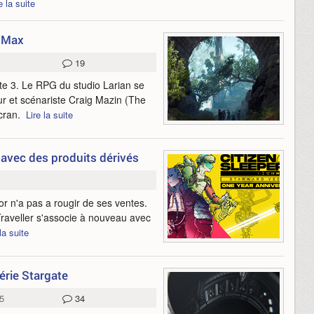
e la suite
O Max
19
ate 3. Le RPG du studio Larian se
ur et scénariste Craig Mazin (The
écran.
Lire la suite
 avec des produits dérivés
or n'a pas a rougir de ses ventes.
 Traveller s'associe à nouveau avec
la suite
rie Stargate
5
34