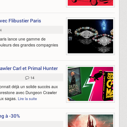
vec Flibustier Paris
4
r Paris lance une gamme de
 couleurs des grandes compagnies
awler Carl et Primal Hunter
14
connait déjà un solide succès aux
Lorestone avec Dungeon Crawler
eux sagas.
Lire la suite
ng à -30%