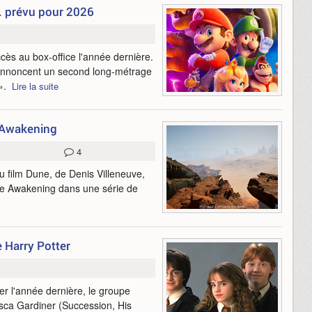
. prévu pour 2026
cès au box-office l'année dernière.
t annoncent un second long-métrage
 ».
Lire la suite
 Awakening
4
du film Dune, de Denis Villeneuve,
ne Awakening dans une série de
e Harry Potter
er l'année dernière, le groupe
sca Gardiner (Succession, His