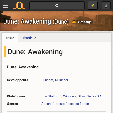
Dune: Awakening
(Dune)
Télécharger
Article
Historique
Dune: Awakening
Dune: Awakening
Développeurs
Funcom
,
Nukklear
Plateformes
PlayStation 5
,
Windows
,
Xbox Series X|S
Genres
Action
,
futuriste / science-fiction