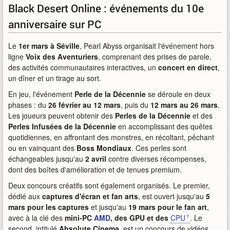
Black Desert Online : événements du 10e
anniversaire sur PC
Le
1er mars à Séville
, Pearl Abyss organisait l'événement hors
ligne
Voix des Aventuriers
, comprenant des prises de parole,
des activités communautaires interactives, un
concert en direct
,
un dîner et un tirage au sort.
En jeu, l'événement
Perle de la Décennie
se déroule en deux
phases : du
26 février au 12 mars
, puis du
12 mars au 26 mars
.
Les joueurs peuvent obtenir des
Perles de la Décennie
et des
Perles Infusées de la Décennie
en accomplissant des quêtes
quotidiennes, en affrontant des monstres, en récoltant, pêchant
ou en vainquant des
Boss Mondiaux
. Ces perles sont
échangeables jusqu'au
2 avril
contre diverses récompenses,
dont des boîtes d'amélioration et de tenues premium.
Deux concours créatifs sont également organisés. Le premier,
dédié aux
captures d'écran et fan arts
, est ouvert jusqu'au
5
mars pour les captures
et jusqu'au
19 mars pour le fan art
,
avec à la clé des
mini-PC
AMD
, des GPU et des
CPU
. Le
second, intitulé
Absolute Cinema
, est un concours de vidéos