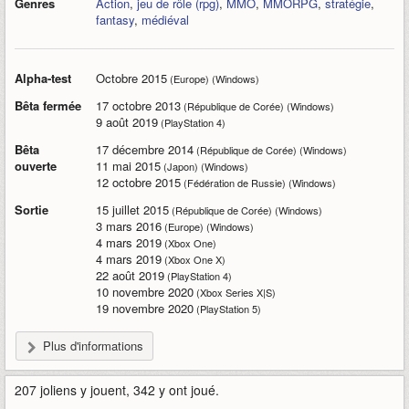
Genres
Action
,
jeu de rôle (rpg)
,
MMO
,
MMORPG
,
stratégie
,
fantasy
,
médiéval
Alpha-test
Octobre 2015
(Europe) (Windows)
Bêta fermée
17 octobre 2013
(République de Corée) (Windows)
9 août 2019
(PlayStation 4)
Bêta
17 décembre 2014
(République de Corée) (Windows)
ouverte
11 mai 2015
(Japon) (Windows)
12 octobre 2015
(Fédération de Russie) (Windows)
Sortie
15 juillet 2015
(République de Corée) (Windows)
3 mars 2016
(Europe) (Windows)
4 mars 2019
(Xbox One)
4 mars 2019
(Xbox One X)
22 août 2019
(PlayStation 4)
10 novembre 2020
(Xbox Series X|S)
19 novembre 2020
(PlayStation 5)
Plus d'informations
207 joliens y jouent, 342 y ont joué.