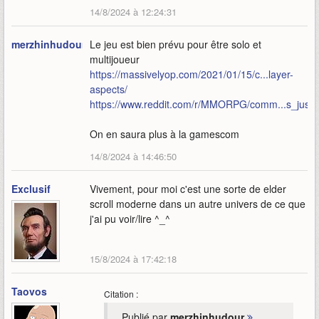
14/8/2024 à 12:24:31
merzhinhudour
Le jeu est bien prévu pour être solo et
multijoueur
https://massivelyop.com/2021/01/15/c...layer-
aspects/
https://www.reddit.com/r/MMORPG/comm...s_just
On en saura plus à la gamescom
14/8/2024 à 14:46:50
Exclusif
Vivement, pour moi c'est une sorte de elder
scroll moderne dans un autre univers de ce que
j'ai pu voir/lire ^_^
15/8/2024 à 17:42:18
Taovos
Citation :
Publié par
merzhinhudour