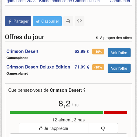
gamescom 2023 - Bande-annonce de Crimson Desert
Commenter
Partager
Gazouiller
Offres du jour
À propos des offres
Crimson Desert
62,99 €
-10%
Voir l'offre
Gamesplanet
Crimson Desert Deluxe Edition
71,99 €
-10%
Voir l'offre
Gamesplanet
Que pensez-vous de
Crimson Desert
?
8,2
/
10
12 aiment, 3 pas
Je l'apprécie