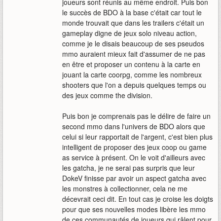
joueurs sont réunis au même endroit. Puis bon
le succès de BDO à la base c'était car tout le
monde trouvait que dans les trailers c'était un
gameplay digne de jeux solo niveau action,
comme je le disais beaucoup de ses pseudos
mmo auraient mieux fait d'assumer de ne pas
en être et proposer un contenu à la carte en
jouant la carte coorpg, comme les nombreux
shooters que l'on a depuis quelques temps ou
des jeux comme the division.
Puis bon je comprenais pas le délire de faire un
second mmo dans l'univers de BDO alors que
celui si leur rapportait de l'argent, c'est bien plus
intelligent de proposer des jeux coop ou game
as service à présent. On le voit d'ailleurs avec
les gatcha, je ne serai pas surpris que leur
DokeV finisse par avoir un aspect gatcha avec
les monstres à collectionner, cela ne me
décevrait ceci dit. En tout cas je croise les doigts
pour que ses nouvelles modes libère les mmo
de ces communautés de joueurs qui râlent pour