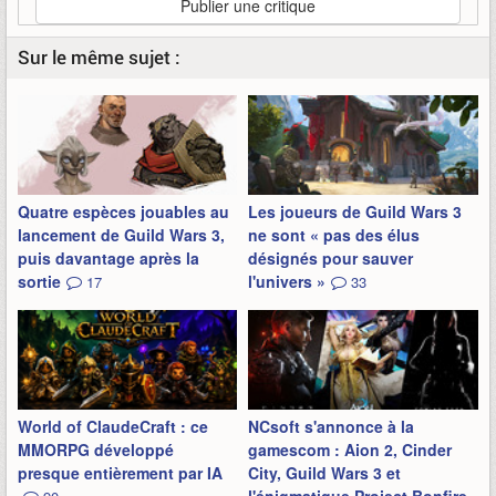
Publier une critique
Sur le même sujet :
Quatre espèces jouables au
Les joueurs de Guild Wars 3
lancement de Guild Wars 3,
ne sont « pas des élus
puis davantage après la
désignés pour sauver
sortie
l'univers »
17
33
World of ClaudeCraft : ce
NCsoft s'annonce à la
MMORPG développé
gamescom : Aion 2, Cinder
presque entièrement par IA
City, Guild Wars 3 et