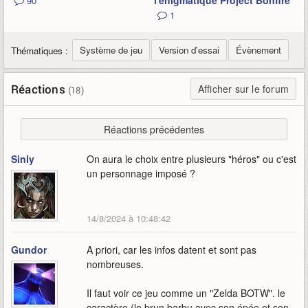
l'énigmatique Project Bonfire
90
1
Système de jeu
Version d'essai
Évènement
Thématiques :
Réactions
Afficher sur le forum
(18)
Réactions précédentes
Sinly
On aura le choix entre plusieurs "héros" ou c'est
un personnage imposé ?
14/8/2024 à 10:48:42
Gundor
A priori, car les infos datent et sont pas
nombreuses.
Il faut voir ce jeu comme un "Zelda BOTW". le
caractère (le brun barbu avec son épée et son