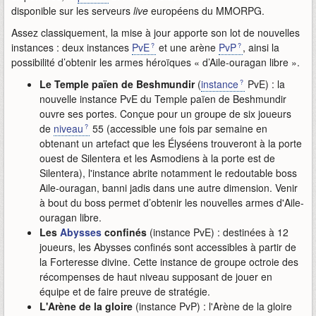
disponible sur les serveurs
live
européens du MMORPG.
Assez classiquement, la mise à jour apporte son lot de nouvelles
instances : deux instances
PvE
et une arène
PvP
, ainsi la
possibilité d’obtenir les armes héroïques « d’Aile-ouragan libre ».
Le Temple païen de Beshmundir
(
instance
PvE) : la
nouvelle instance PvE du Temple païen de Beshmundir
ouvre ses portes. Conçue pour un groupe de six joueurs
de
niveau
55 (accessible une fois par semaine en
obtenant un artefact que les Élyséens trouveront à la porte
ouest de Silentera et les Asmodiens à la porte est de
Silentera), l'instance abrite notamment le redoutable boss
Aile-ouragan, banni jadis dans une autre dimension. Venir
à bout du boss permet d’obtenir les nouvelles armes d'Aile-
ouragan libre.
Les
Abysses
confinés
(instance PvE) : destinées à 12
joueurs, les Abysses confinés sont accessibles à partir de
la Forteresse divine. Cette instance de groupe octroie des
récompenses de haut niveau supposant de jouer en
équipe et de faire preuve de stratégie.
L'Arène de la gloire
(instance PvP) : l'Arène de la gloire