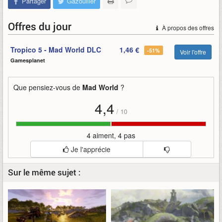
Partager
Gazouiller
Offres du jour
À propos des offres
Tropico 5 - Mad World DLC
1,46 €
-51%
Voir l'offre
Gamesplanet
Que pensiez-vous de
Mad World
?
4,4
/
10
4 aiment, 4 pas
Je l'apprécie
Sur le même sujet :