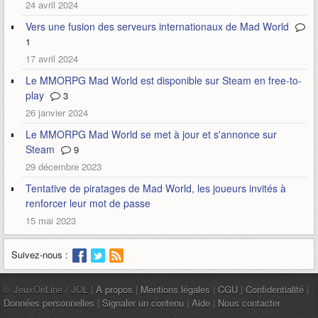
24 avril 2024
Vers une fusion des serveurs internationaux de Mad World
1
17 avril 2024
Le MMORPG Mad World est disponible sur Steam en free-to-
play
3
26 janvier 2024
Le MMORPG Mad World se met à jour et s'annonce sur
Steam
9
29 décembre 2023
Tentative de piratages de Mad World, les joueurs invités à
renforcer leur mot de passe
15 mai 2023
Suivez-nous :
© JeuxOnLine / JOL |
À propos
|
Mentions légales
|
CGU
|
Confidentialité
|
Données personnelles
|
Signaler un contenu
|
Aide
|
Nous contacter