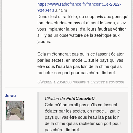
https://www.radiofrance.fr/franceint...e-2022-
9040443
à 15m
Donc c'est ultra triste, du coup avis aux gens qui
font des études en psy et aiment le japon, allez
vous implanter la bas, d'ailleurs faudrait vérifier
si il y as un observatoire de la zététique aux
japons.
Cela m'étonnerait pas qu'ils ce fassent éclater
par les sectes, en mode ... zut le pays qui vas
être sous l'eau làa pas loin de la chine qui as
racheter son port pour pas chère. fin bref.
5/9/2022 à 23:48:08
(modifié le 5/9/2022 à 23:48:08)
Jerau
Citation de
PetitCoeuReD
:
Cela m'étonnerait pas qu'ils ce fassent
éclater par les sectes, en mode ... zut le
pays qui vas être sous l'eau làa pas loin
de la chine qui as racheter son port pour
pas chère. fin bref.