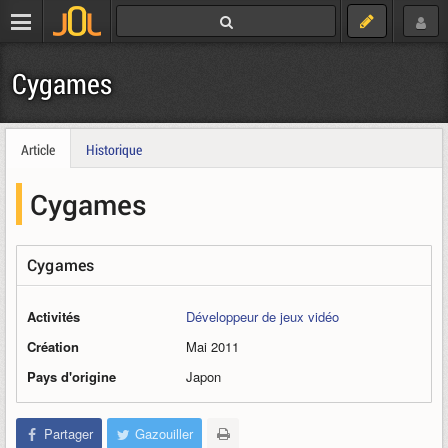
Cygames
Article
Historique
Cygames
Cygames
Activités
Développeur de jeux vidéo
Création
Mai 2011
Pays d'origine
Japon
Partager
Gazouiller