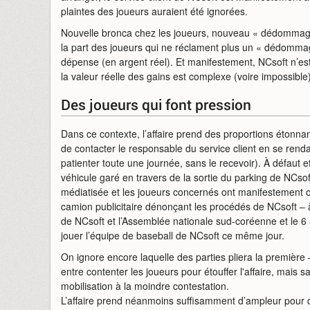
plaintes des joueurs auraient été ignorées.
Nouvelle bronca chez les joueurs, nouveau « dédommagem
la part des joueurs qui ne réclament plus un « dédomma
dépense (en argent réel). Et manifestement, NCsoft n’e
la valeur réelle des gains est complexe (voire impossible) 
Des joueurs qui font pression
Dans ce contexte, l’affaire prend des proportions étonnan
de contacter le responsable du service client en se renda
patienter toute une journée, sans le recevoir). À défaut et
véhicule garé en travers de la sortie du parking de NCsoft,
médiatisée et les joueurs concernés ont manifestement o
camion publicitaire dénonçant les procédés de NCsoft – à 
de NCsoft et l’Assemblée nationale sud-coréenne et le 6
jouer l’équipe de baseball de NCsoft ce même jour.
On ignore encore laquelle des parties pliera la première
entre contenter les joueurs pour étouffer l'affaire, mais 
mobilisation à la moindre contestation.
L’affaire prend néanmoins suffisamment d’ampleur pour qu