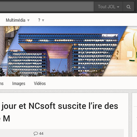
Tout JOL
Multimédia
?
ms
Images
Vidéos
jour et NCsoft suscite l’ire des
e M
44