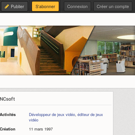
Publier
S'abonner
Connexion
Créer un compte
NCsoft
Activités
Développeur de jeux vidéo
,
éditeur de jeux
vidéo
Création
11 mars 1997