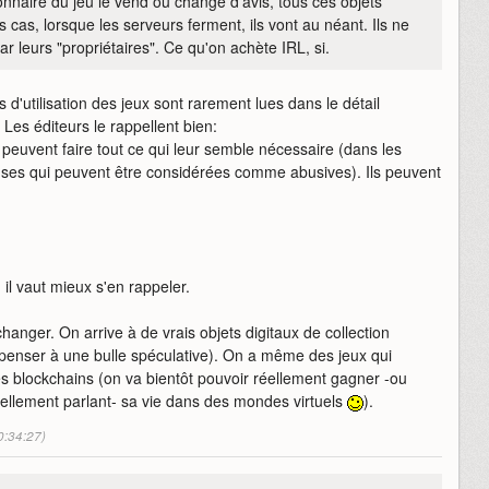
nnaire du jeu le vend ou change d'avis, tous ces objets
s cas, lorsque les serveurs ferment, ils vont au néant. Ils ne
 leurs "propriétaires". Ce qu'on achète IRL, si.
 d'utilisation des jeux sont rarement lues dans le détail
 Les éditeurs le rappellent bien:
 peuvent faire tout ce qui leur semble nécessaire (dans les
clauses qui peuvent être considérées comme abusives). Ils peuvent
il vaut mieux s'en rappeler.
hanger. On arrive à de vrais objets digitaux de collection
 penser à une bulle spéculative). On a même des jeux qui
s blockchains (on va bientôt pouvoir réellement gagner -ou
ellement parlant- sa vie dans des mondes virtuels
).
0:34:27)