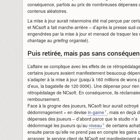
conséquence, parfois au prix de nombreuses dépenses 
contenus aléatoires.
La mise à jour aurait néanmoins été mal perçue par cert
et NCsoft a fait marche-arrière – d’après la presse sud-c
engendrées par la mise à jour et menacé de traquer les 
chantage au
griefing
organisé).
Puis retirée, mais pas sans conséque
L’affaire se complique avec les effets de ce rétropédalage
certains joueurs avaient manifestement beaucoup dépe
s’adapter à la mise à jour (jusqu’à 160 millions de wons p
d’eux, la bagatelle de 120 000€). Une dépense pour rien
rétropédalage de NCsoft. En conséquence, ils réclamaie
remboursement.
Face à la grogne des joueurs, NCsoft leur aurait octroyé
dédommagement » en devise
in-game
, mais en deçà 
dépenses des joueurs – d’abord parce que le studio n’a
dédommagé les joueurs qu’au
niveau
de certains achat
ensuite parce qu’elle ne prend pas en compte les gains ob
arranger, le service client de NCsoft est manifestement ac