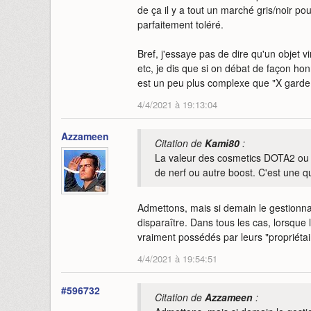
de ça il y a tout un marché gris/noir pour
parfaitement toléré.
Bref, j'essaye pas de dire qu'un objet vi
etc, je dis que si on débat de façon honn
est un peu plus complexe que "X garde 
4/4/2021 à 19:13:04
Azzameen
Citation de
Kami80
:
La valeur des cosmetics DOTA2 ou
de nerf ou autre boost. C'est une qu
Admettons, mais si demain le gestionnai
disparaître. Dans tous les cas, lorsque 
vraiment possédés par leurs "propriétai
4/4/2021 à 19:54:51
#596732
Citation de
Azzameen
: