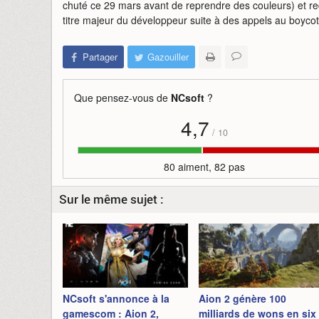
chuté ce 29 mars avant de reprendre des couleurs) et red
titre majeur du développeur suite à des appels au boyco
Partager
Gazouiller
Que pensez-vous de
NCsoft
?
4,7
/
10
80 aiment, 82 pas
Sur le même sujet :
NCsoft s'annonce à la
Aion 2 génère 100
gamescom : Aion 2,
milliards de wons en six