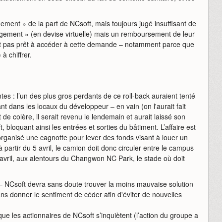
ent » de la part de NCsoft, mais toujours jugé insuffisant de
gement » (en devise virtuelle) mais un remboursement de leur
st pas prêt à accéder à cette demande – notamment parce que
à chiffrer.
tes : l’un des plus gros perdants de ce roll-back auraient tenté
nt dans les locaux du développeur – en vain (on l'aurait fait
 de colère, il serait revenu le lendemain et aurait laissé son
 bloquant ainsi les entrées et sorties du bâtiment. L’affaire est
rganisé une cagnotte pour lever des fonds visant à louer un
partir du 5 avril, le camion doit donc circuler entre le campus
 avril, aux alentours du Changwon NC Park, le stade où doit
 – NCsoft devra sans doute trouver la moins mauvaise solution
sans donner le sentiment de céder afin d'éviter de nouvelles
e les actionnaires de NCsoft s’inquiètent (l’action du groupe a