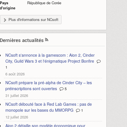
Pays
République de Corée
d'origine
Plus d'informations sur NCsoft
Dernières actualités
NCsoft s'annonce à la gamescom : Aion 2, Cinder
City, Guild Wars 3 et l'énigmatique Project Bonfire
1
6 août 2026
NCsoft prépare la pré-alpha de Cinder City – les
préinscriptions sont ouvertes
5
31 juillet 2026
NCsoft débouté face à Red Lab Games : pas de
monopole sur les bases du MMORPG
1
12 juillet 2026
Aion 2 détaille son modèle économique pour