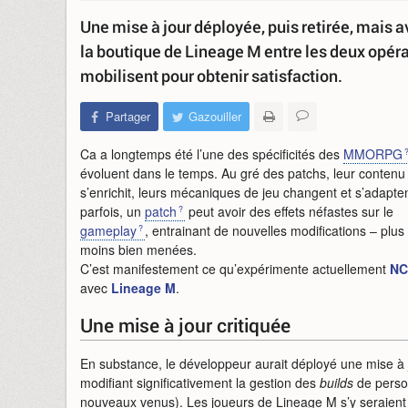
Une mise à jour déployée, puis retirée, mai
la boutique de Lineage M entre les deux opér
mobilisent pour obtenir satisfaction.
Partager
Gazouiller
Ca a longtemps été l’une des spécificités des
MMORPG
évoluent dans le temps. Au gré des patchs, leur contenu
s’enrichit, leurs mécaniques de jeu changent et s’adapte
parfois, un
patch
peut avoir des effets néfastes sur le
gameplay
, entrainant de nouvelles modifications – plus
moins bien menées.
C’est manifestement ce qu’expérimente actuellement
NC
avec
Lineage M
.
Une mise à jour critiquée
En substance, le développeur aurait déployé une mise à 
modifiant significativement la gestion des
builds
de perso
nouveaux venus). Les joueurs de Lineage M s’y seraient