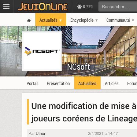
8 776
Actualités
Encyclopédie
Communauté
NCsoft
Portail
Présentation
Actualités
Articles
Foru
Une modification de mise à 
joueurs coréens de Lineag
Par
Uther
2/4/2021 à 14:47