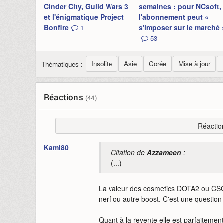
Cinder City, Guild Wars 3
semaines : pour NCsoft,
et l'énigmatique Project
l'abonnement peut «
Bonfire
s'imposer sur le marché 
1
53
Insolite
Asie
Corée
Mise à jour
Thématiques :
Réactions
(44)
Réactio
Kami80
Citation de
Azzameen
:
(...)
La valeur des cosmetics DOTA2 ou CSG
nerf ou autre boost. C'est une question 
Quant à la revente elle est parfaitement