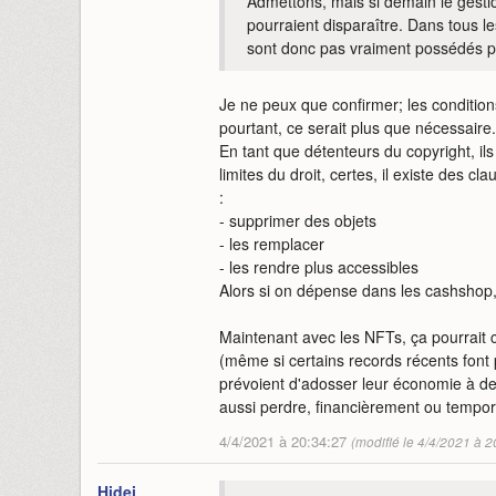
Admettons, mais si demain le gestio
pourraient disparaître. Dans tous le
sont donc pas vraiment possédés par
Je ne peux que confirmer; les conditions
pourtant, ce serait plus que nécessaire.
En tant que détenteurs du copyright, ils
limites du droit, certes, il existe des 
:
- supprimer des objets
- les remplacer
- les rendre plus accessibles
Alors si on dépense dans les cashshop, 
Maintenant avec les NFTs, ça pourrait c
(même si certains records récents font
prévoient d'adosser leur économie à de
aussi perdre, financièrement ou tempor
4/4/2021 à 20:34:27
(modifié le 4/4/2021 à 2
Hidei