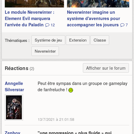
Le module Neverwinter :
Neverwinter imagine un
Element Evil marquera
système d'aventures pour
l'arrivée du Paladin
accompagner les joueurs
12
7
Système de jeu
Extension
Classe
Thématiques :
Neverwinter
Réactions
Afficher sur le forum
(2)
Anngelle
Peut être sympas dans un groupe ce gameplay
Silverstar
de fanfreluche !
13/7/2021 à 21:01:58
Zenboy
"une progression « plus fluide » qui