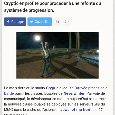
Cryptic en profite pour procéder à une refonte du
système de progression.
Partager
Gazouiller
Le mois dernier, le studio
Cryptic
évoquait l’
arrivée prochaine du
Barde
parmi les classes jouables de
Neverwinter
. Par voie de
communiqué, le développeur se montre aujourd’hui plus précis :
la nouvelle classe jouable se déployée sur les serveurs
live
du
MMO dans le cadre de l’extension
Jewel of the North
, le 27
juillet prochain.