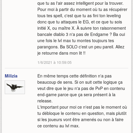
que tu as l'air assez intelligent pour la trouver.
Pour moi à partir du moment où tu as récupérer
tous tes spell, c'est que tu as fini ton leveling
donc que tu attaques le EG, et ce que tu sois
initié X, ou maître X. À suivre ton raisonnement
bancale diablo 3 n'a pas de Endgame ? Ba oui
une fois le lvl max tu montes toujours tes
parangons. Ba SOLO c'est un peu pareil. Allez
je retourne dans mon lit !!
1/6/2021 à 10:59:05
Milizia
En même temps cette définition n'a pas
beaucoup de sens. Si on suit cette logique ça
veut dire que le jeu n'a pas de PvP en contenu
end-game parce que ça sera présent à la
release.
L'important pour moi ce n'est pas le moment où
tu débloque le contenu en question, mais plutôt
si les joueurs vont être amenés ou non à faire
ce contenu au lvl max.