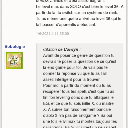
MMOS Chinois et c'est assez flagrant.
Le level max dans SOLO c'est bien le level 36. A
partir de là, tu switch sur un système de rank.
Tu as même une quête arrivé au level 36 qui te
fait passer d'apprentis à étudiant.
1/6/2021 à 11:35:09
Bobologie
Citation de
Colwyn
:
Avant de poser ce genre de question tu
devrais te poser la question de ce qu'est
la end game pour toi. Je vais pas te
donner la réponse vu que tu as l'air
assez intelligent pour la trouver.
Pour moi à partir du moment où tu as
récupérer tous tes spell, c'est que tu as
fini ton leveling donc que tu attaques le
EG, et ce que tu sois initié X, ou maître
X. À suivre ton raisonnement bancale
diablo 3 n'a pas de Endgame ? Ba oui
une fois le lvl max tu montes toujours tes
parangons. Ba SOLO c'est un peu pareil.