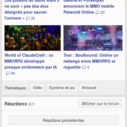
Les joueurs de Guild Wars 3
Garena et Pocketpair
ne sont « pas des élus
annoncent le MMO mobile
désignés pour sauver
Palworld Online
20
l'univers »
33
World of ClaudeCraft : ce
Test : Soulbound: Online un
MMORPG développé
mélange entre MMORPG et
presque entièrement par IA
roguelite
5
90
Vidéo
Système de jeu
Artisanat
Thématiques :
Réactions
Afficher sur le forum
(67)
Réactions précédentes