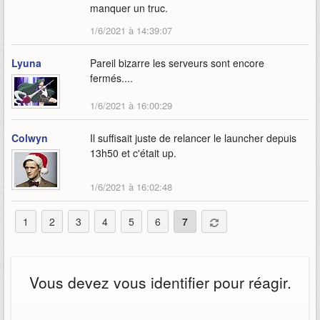
manquer un truc.
1/6/2021 à 14:39:07
Lyuna
Pareil bizarre les serveurs sont encore
fermés....
1/6/2021 à 16:00:29
Colwyn
Il suffisait juste de relancer le launcher depuis
13h50 et c'était up.
1/6/2021 à 16:02:48
1
2
3
4
5
6
7
Vous devez vous identifier pour réagir.