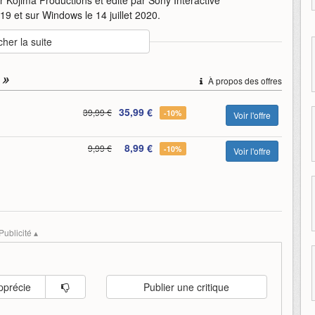
19 et sur Windows le 14 juillet 2020.
cher la suite
death-stranding
director
kojima-productions
playstation
 »
À propos des offres
35,99 €
39,99 €
-10%
Voir l'offre
8,99 €
9,99 €
-10%
Voir l'offre
Publicité ▴
pprécie
Publier une critique