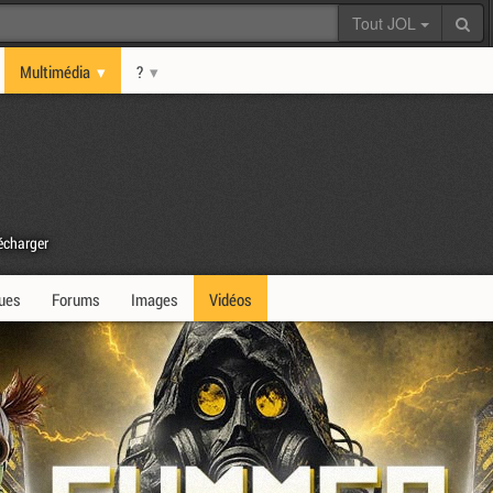
Tout JOL
Multimédia
?
écharger
ques
Forums
Images
Vidéos