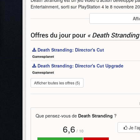
Entertainment, sorti sur PlayStation 4 le 8 novembre 20
Auteur
:
Kojima Productions
Affi
Mise en ligne par
:
Mind
Mots-clefs
:
5
annonce
bande-annonce
cut
death
Offres du jour
pour
« Death Stranding
stranding
édition
Death Stranding: Director's Cut
Gamesplanet
Death Stranding: Director's Cut Upgrade
Gamesplanet
Afficher toutes les offres (5)
Que pensez-vous de
Death Stranding
?
6,6
Je l'a
/
10