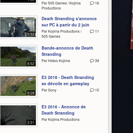
Par 505 Games / Kojima
16
Productions
Death Stranding s'annonce
sur PC à partir du 2 juin
Par Kojima Productions /
11
0:32
505 Games
Bande-annonce de Death
Stranding
Par Hideo Kojima
39
8:52
E3 2018 - Death Stranding
se dévoile en gameplay
Par Sony
15
8:28
E3 2016 - Annonce de
Death Stranding
Par Kojima Productions
3:31