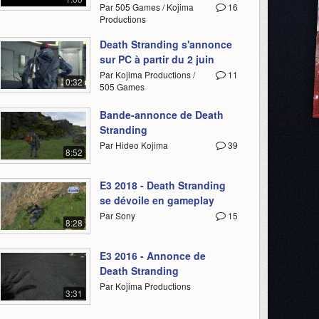
Par 505 Games / Kojima
16
Productions
Death Stranding s'annonce
sur PC à partir du 2 juin
Par Kojima Productions /
11
0:32
505 Games
Bande-annonce de Death
Stranding
Par Hideo Kojima
39
8:52
E3 2018 - Death Stranding
se dévoile en gameplay
Par Sony
15
8:28
E3 2016 - Annonce de
Death Stranding
Par Kojima Productions
3:31