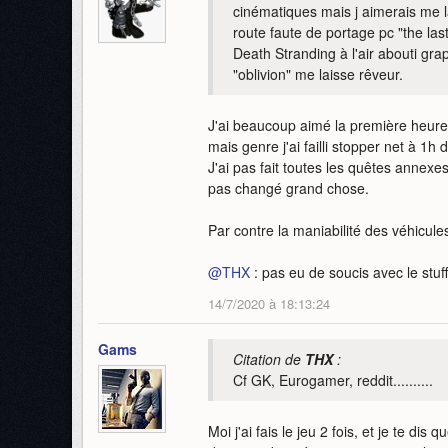
cinématiques mais j aimerais me la
route faute de portage pc "the last
Death Stranding à l'air abouti gr
"oblivion" me laisse rêveur.
J'ai beaucoup aimé la première heure e
mais genre j'ai failli stopper net à 1h d
J'ai pas fait toutes les quêtes annex
pas changé grand chose.
Par contre la maniabilité des véhicule
@
THX
: pas eu de soucis avec le stuff 
14/7/2020 à 18:13:24
Gams
Citation de
THX
:
Cf GK, Eurogamer, reddit..........
Moi j'ai fais le jeu 2 fois, et je te di