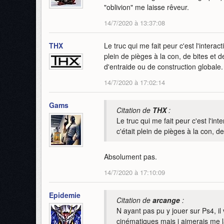
"oblivion" me laisse rêveur.
14/7/2020 à 13:37:08
THX
Le truc qui me fait peur c'est l'inter
plein de pièges à la con, de bites et 
d'entraide ou de construction globale.
14/7/2020 à 17:02:14
Gams
Citation de
THX
:
Le truc qui me fait peur c'est l'
c'était plein de pièges à la con, 
Absolument pas.
14/7/2020 à 17:10:09
Epidemie
Citation de
arcange
:
N ayant pas pu y jouer sur Ps4, il 
cinématiques mais j aimerais me la