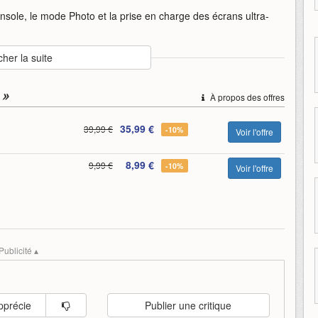
nsole, le mode Photo et la prise en charge des écrans ultra-
cher la suite
nding
kojima-productions
lancement
pc
 »
À propos des offres
35,99 €
39,99 €
-10%
Voir l'offre
8,99 €
9,99 €
-10%
Voir l'offre
Publicité ▴
pprécie
Publier une critique