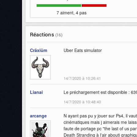
7 aiment, 4 pas
Réactions
(16)
Cräxiüm
Uber Eats simulator
14/7/2020 à 10:26:41
Lianai
Le préchargement est disponible : 63
14/7/2020 à 10:48:40
arcange
N ayant pas pu y jouer sur Ps4, il vaut 
cinématiques mais j aimerais me laisse
faute de portage pc "the last of us par
Death Stranding à l'air abouti graphi