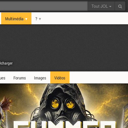
Tout JOL
Multimédia
?
écharger
ques
Forums
Images
Vidéos