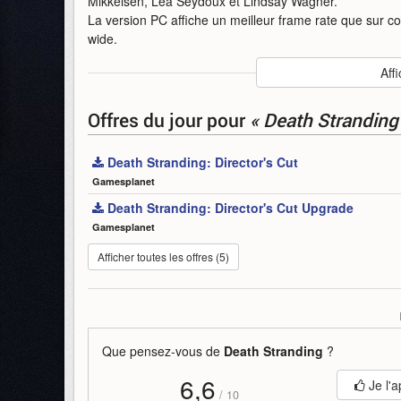
Mikkelsen, Lea Seydoux et Lindsay Wagner.
La version PC affiche un meilleur frame rate que sur co
wide.
Auteur
:
505 Games / Kojima Productions
Affi
Mise en ligne par
:
Uther
Mots-clefs
:
505-games
bande-annonce
death-stra
Offres du jour
pour
« Death Stranding
Death Stranding: Director's Cut
Gamesplanet
Death Stranding: Director's Cut Upgrade
Gamesplanet
Afficher toutes les offres (5)
Que pensez-vous de
Death Stranding
?
6,6
Je l'a
/
10