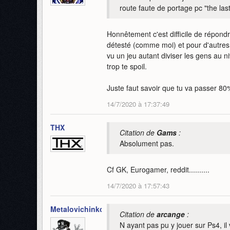
route faute de portage pc "the last
Honnêtement c'est difficile de répondr
détesté (comme moi) et pour d'autres c'
vu un jeu autant diviser les gens au n
trop te spoil.
Juste faut savoir que tu va passer 80%
14/7/2020 à 17:37:49
THX
Citation de
Gams
:
Absolument pas.
Cf GK, Eurogamer, reddit..........
14/7/2020 à 17:57:43
Metalovichinkov
Citation de
arcange
:
N ayant pas pu y jouer sur Ps4, il 