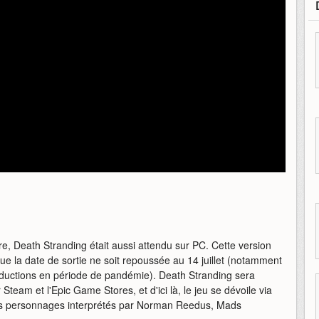
re, Death Stranding était aussi attendu sur PC. Cette version
ue la date de sortie ne soit repoussée au 14 juillet (notamment
roductions en période de pandémie). Death Stranding sera
r Steam et l'Epic Game Stores, et d'ici là, le jeu se dévoile via
s personnages interprétés par Norman Reedus, Mads