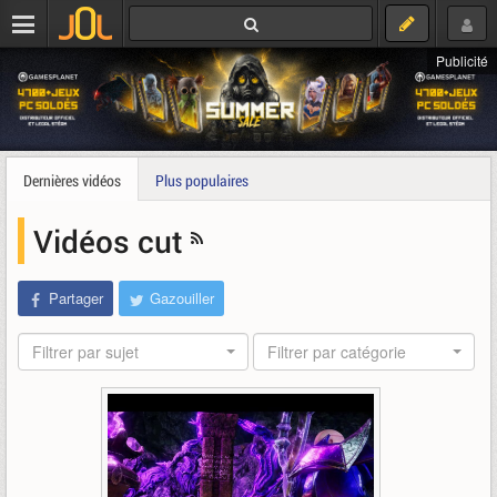
Publicité
Dernières vidéos
Plus populaires
Vidéos cut
Partager
Gazouiller
Filtrer par sujet
Filtrer par catégorie