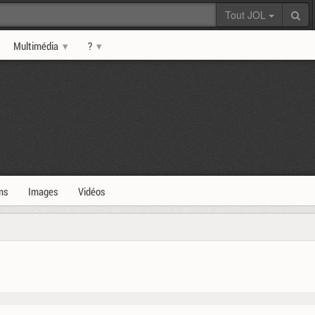
Tout JOL
Multimédia
?
ms
Images
Vidéos