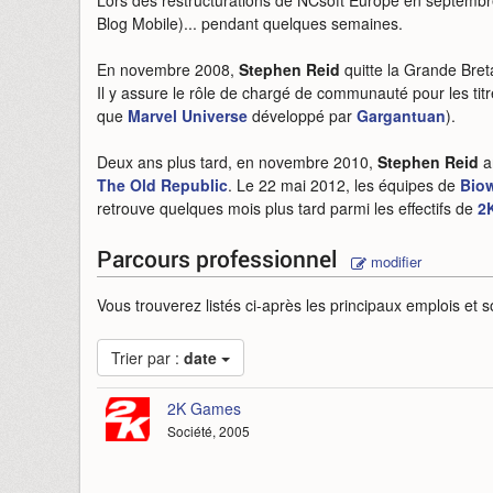
Lors des restructurations de NCsoft Europe en septembr
Blog Mobile)... pendant quelques semaines.
En novembre 2008,
Stephen Reid
quitte la Grande Breta
Il y assure le rôle de chargé de communauté pour les ti
que
Marvel Universe
développé par
Gargantuan
).
Deux ans plus tard, en novembre 2010,
Stephen Reid
a
The Old Republic
. Le 22 mai 2012, les équipes de
Biow
retrouve quelques mois plus tard parmi les effectifs de
2
Parcours professionnel
modifier
Vous trouverez listés ci-après les principaux emplois et s
Trier par :
date
2K Games
Société, 2005