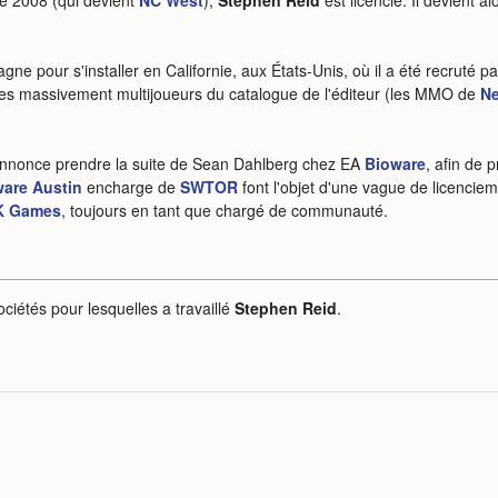
e 2008 (qui devient
NC West
),
Stephen Reid
est licencié. Il devient 
gne pour s'installer en Californie, aux États-Unis, où il a été recruté pa
tres massivement multijoueurs du catalogue de l'éditeur (les MMO de
Ne
nnonce prendre la suite de Sean Dahlberg chez EA
Bioware
, afin de 
are Austin
encharge de
SWTOR
font l'objet d'une vague de licencie
K Games
, toujours en tant que chargé de communauté.
ociétés pour lesquelles a travaillé
Stephen Reid
.