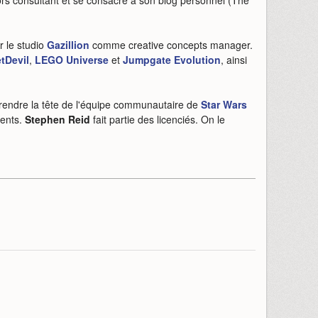
alors consultant et se consacre à son blog personnel (The
r le studio
Gazillion
comme creative concepts manager.
tDevil
,
LEGO Universe
et
Jumpgate Evolution
, ainsi
prendre la tête de l'équipe communautaire de
Star Wars
ments.
Stephen Reid
fait partie des licenciés. On le