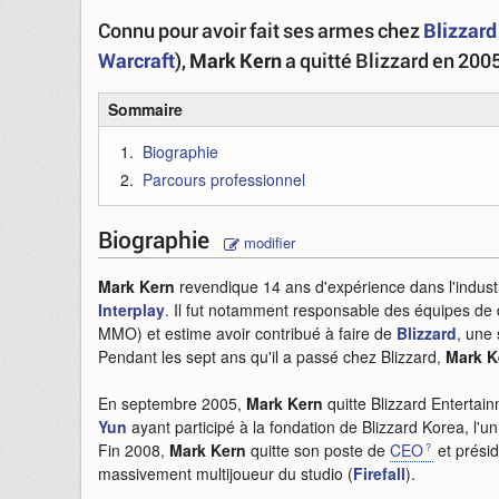
Connu pour avoir fait ses armes chez
Blizzard
Warcraft
),
Mark Kern
a quitté Blizzard en 200
Sommaire
Biographie
Parcours professionnel
Biographie
modifier
Mark Kern
revendique 14 ans d'expérience dans l'indus
Interplay
. Il fut notamment responsable des équipes de
MMO) et estime avoir contribué à faire de
Blizzard
, une
Pendant les sept ans qu'il a passé chez Blizzard,
Mark K
En septembre 2005,
Mark Kern
quitte Blizzard Entertai
Yun
ayant participé à la fondation de Blizzard Korea, l'un
Fin 2008,
Mark Kern
quitte son poste de
CEO
et présid
massivement multijoueur du studio (
Firefall
).