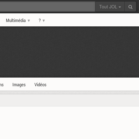
Tout JOL
Multimédia
?
ms
Images
Vidéos