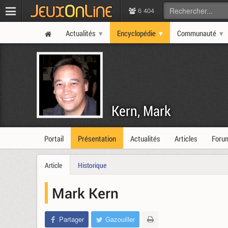
6 404
Actualités
Encyclopédie
Communauté
Kern, Mark
Portail
Présentation
Actualités
Articles
Foru
Article
Historique
Mark Kern
Partager
Gazouiller