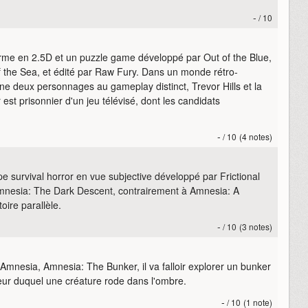
-
/ 10
orme en 2.5D et un puzzle game développé par Out of the Blue,
of the Sea, et édité par Raw Fury. Dans un monde rétro-
rne deux personnages au gameplay distinct, Trevor Hills et la
 est prisonnier d'un jeu télévisé, dont les candidats
-
/ 10
(4 notes)
e survival horror en vue subjective développé par Frictional
 Amnesia: The Dark Descent, contrairement à Amnesia: A
oire parallèle.
-
/ 10
(3 notes)
Amnesia, Amnesia: The Bunker, il va falloir explorer un bunker
ur duquel une créature rode dans l'ombre.
-
/ 10
(1 note)