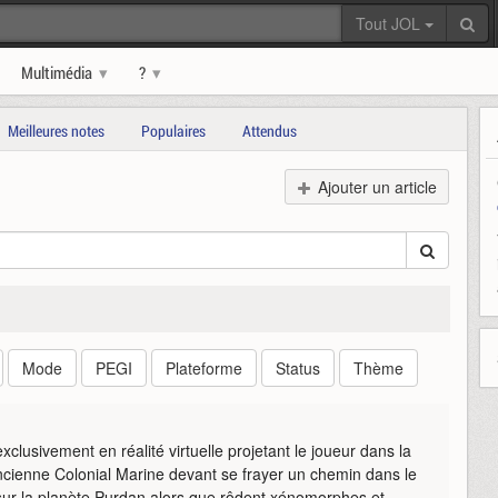
Tout JOL
Multimédia
?
Meilleures notes
Populaires
Attendus
Ajouter un article
Mode
PEGI
Plateforme
Status
Thème
xclusivement en réalité virtuelle projetant le joueur dans la
cienne Colonial Marine devant se frayer un chemin dans le
ur la planète Purdan alors que rôdent xénomorphes et