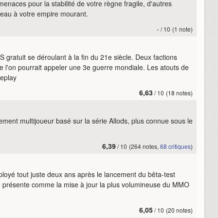
naces pour la stabilité de votre règne fragile, d'autres
veau à votre empire mourant.
-
/ 10
(1 note)
gratuit se déroulant à la fin du 21e siècle. Deux factions
ue l'on pourrait appeler une 3e guerre mondiale. Les atouts de
meplay
6,63
/ 10
(18 notes)
ement multijoueur basé sur la série Allods, plus connue sous le
6,39
/ 10
(264 notes,
68 critiques
)
ployé tout juste deux ans après le lancement du bêta-test
résente comme la mise à jour la plus volumineuse du MMO
6,05
/ 10
(20 notes)