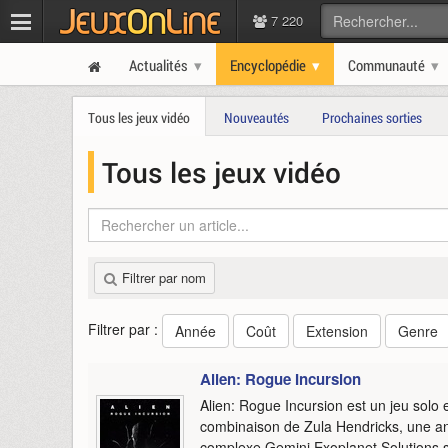
7 220
Actualités
Encyclopédie
Communauté
Tous les jeux vidéo
Nouveautés
Prochaines sorties
Tous les jeux vidéo
Filtrer par nom
Filtrer par :
Année
Coût
Extension
Genre
Alien: Rogue Incursion
Alien: Rogue Incursion est un jeu solo e
combinaison de Zula Hendricks, une an
complexe Gemini Exoplanet Solutions s