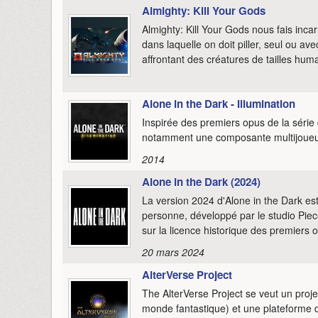
Almighty: Kill Your Gods
Almighty: Kill Your Gods nous fais inca
dans laquelle on doit piller, seul ou avec
affrontant des créatures de tailles huma
Alone in the Dark - Illumination
Inspirée des premiers opus de la série 
notamment une composante multijoueur i
2014
Alone in the Dark (2024)
La version 2024 d'Alone in the Dark est
personne, développé par le studio Piec
sur la licence historique des premiers 
20 mars 2024
AlterVerse Project
The AlterVerse Project se veut un pro
monde fantastique) et une plateforme d