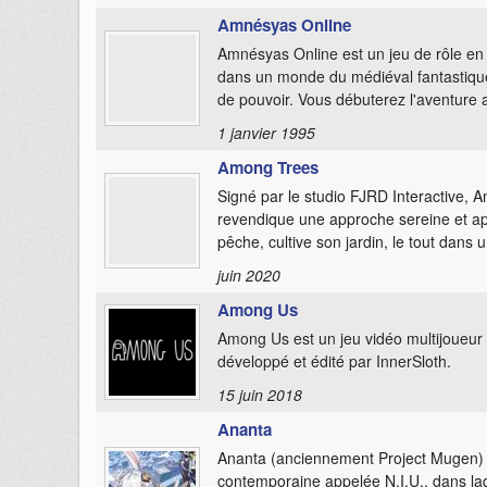
Amnésyas Online
Amnésyas Online est un jeu de rôle e
dans un monde du médiéval fantastique
de pouvoir. Vous débuterez l'aventure a
1 janvier 1995
Among Trees
Signé par le studio FJRD Interactive, 
revendique une approche sereine et apai
pêche, cultive son jardin, le tout dans
juin 2020
Among Us
Among Us est un jeu vidéo multijoueur 
développé et édité par InnerSloth.
15 juin 2018
Ananta
Ananta (anciennement Project Mugen) 
contemporaine appelée N.I.U., dans la