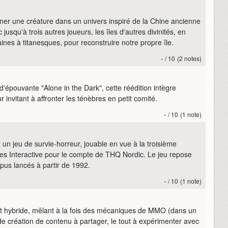
rner une créature dans un univers inspiré de la Chine ancienne
 jusqu'à trois autres joueurs, les îles d'autres divinités, en
ines à titanesques, pour reconstruire notre propre île.
-
/ 10
(2 notes)
d'épouvante "Alone in the Dark", cette réédition intègre
nvitant à affronter les ténèbres en petit comité.
-
/ 10
(1 note)
 un jeu de survie-horreur, jouable en vue à la troisième
es Interactive pour le compte de THQ Nordic. Le jeu repose
opus lancés à partir de 1992.
-
/ 10
(1 note)
jet hybride, mêlant à la fois des mécaniques de MMO (dans un
e création de contenu à partager, le tout à expérimenter avec