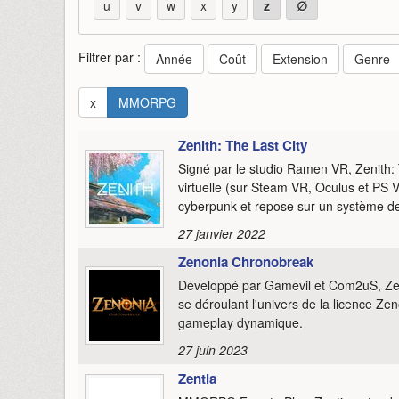
u
v
w
x
y
z
∅
Filtrer par :
Année
Coût
Extension
Genre
x
MMORPG
Zenith: The Last City
Signé par le studio Ramen VR, Zenith:
virtuelle (sur Steam VR, Oculus et PS 
cyberpunk et repose sur un système 
27 janvier 2022
Zenonia Chronobreak
Développé par Gamevil et Com2uS, Z
se déroulant l'univers de la licence Ze
gameplay dynamique.
27 juin 2023
Zentia