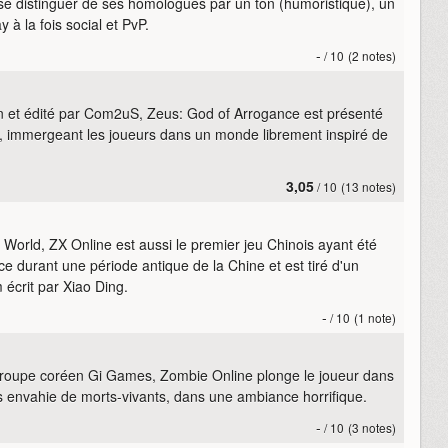
 distinguer de ses homologues par un ton (humoristique), un
 à la fois social et PvP.
-
/ 10
(2 notes)
n et édité par Com2uS, Zeus: God of Arrogance est présenté
mmergeant les joueurs dans un monde librement inspiré de
3,05
/ 10
(13 notes)
 World, ZX Online est aussi le premier jeu Chinois ayant été
 durant une période antique de la Chine et est tiré d'un
écrit par Xiao Ding.
-
/ 10
(1 note)
oupe coréen Gi Games, Zombie Online plonge le joueur dans
es envahie de morts-vivants, dans une ambiance horrifique.
-
/ 10
(3 notes)