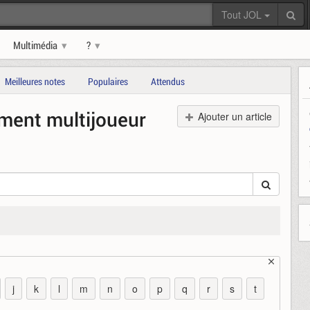
Tout JOL
Multimédia
?
Meilleures notes
Populaires
Attendus
ment multijoueur
Ajouter un article
j
k
l
m
n
o
p
q
r
s
t