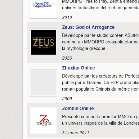
MMORPG Free to Play, Zentia entend se
univers fantastique riche et un gameplay
2010
Zeus: God of Arrogance
Développé par le studio coréen AButto
comme un MMORPG cross-plateforme, i
la mythologie grecque.
2026
Zhuxian Online
Développé par les créateurs de Perfect
publié par e-Games. Ce F2P prend place
roman populaire Chinois du même nom 
2009
Zombie Online
Présenté comme le premier MMO du gr
un univers inspiré de la ville de Londr
31 mars 2011