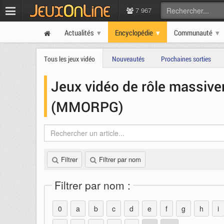
7 967
Actualités
Encyclopédie
Communauté
Tous les jeux vidéo
Nouveautés
Prochaines sorties
Jeux vidéo de rôle massive
(MMORPG)
Filtrer
Filtrer par nom
Filtrer par nom :
0
a
b
c
d
e
f
g
h
i