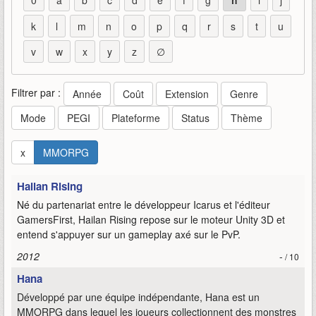
0
a
b
c
d
e
f
g
h
i
j
k
l
m
n
o
p
q
r
s
t
u
v
w
x
y
z
∅
Filtrer par :
Année
Coût
Extension
Genre
Mode
PEGI
Plateforme
Status
Thème
x
MMORPG
Hailan Rising
Né du partenariat entre le développeur Icarus et l'éditeur
GamersFirst, Hailan Rising repose sur le moteur Unity 3D et
entend s'appuyer sur un gameplay axé sur le PvP.
2012
-
/ 10
Hana
Développé par une équipe indépendante, Hana est un
MMORPG dans lequel les joueurs collectionnent des monstres