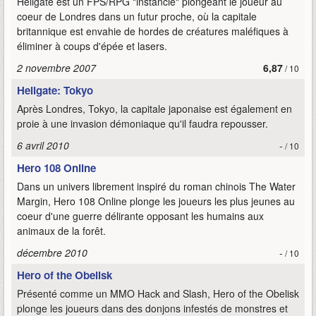
Hellgate est un FPS/RPG "instancié" plongeant le joueur au
coeur de Londres dans un futur proche, où la capitale
britannique est envahie de hordes de créatures maléfiques à
éliminer à coups d'épée et lasers.
2 novembre 2007
6,87
/ 10
Hellgate: Tokyo
Après Londres, Tokyo, la capitale japonaise est également en
proie à une invasion démoniaque qu'il faudra repousser.
6 avril 2010
-
/ 10
Hero 108 Online
Dans un univers librement inspiré du roman chinois The Water
Margin, Hero 108 Online plonge les joueurs les plus jeunes au
coeur d'une guerre délirante opposant les humains aux
animaux de la forêt.
décembre 2010
-
/ 10
Hero of the Obelisk
Présenté comme un MMO Hack and Slash, Hero of the Obelisk
plonge les joueurs dans des donjons infestés de monstres et