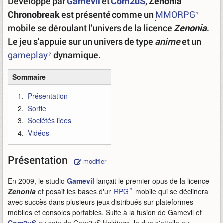
Développé par
Gamevil
et
Com2uS
,
Zenonia
Chronobreak
est présenté comme un
MMORPG
mobile se déroulant l'univers de la licence
Zenonia
.
Le jeu s'appuie sur un univers de type
anime
et un
gameplay
dynamique.
Sommaire
Présentation
Sortie
Sociétés liées
Vidéos
Présentation
modifier
En 2009, le studio
Gamevil
lançait le premier opus de la licence
Zenonia
et posait les bases d'un
RPG
mobile qui se déclinera
avec succès dans plusieurs jeux distribués sur plateformes
mobiles et consoles portables. Suite à la fusion de Gamevil et
Com2uS
au sein de Com2uS Holdings, le duo s'attelle au