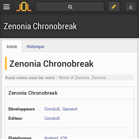
Zenonia Chronobreak
Article
Historique
Zenonia Chronobreak
Aussi connu sous les noms :
World of Zenonia, Zenonia
Zenonia Chronobreak
Développeurs
Com2uS
,
Gamevil
Editeur
Com2uS
Plateformes
Android
,
iOS