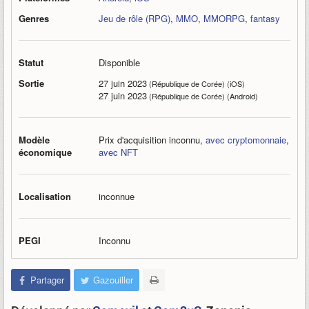
Genres
Jeu de rôle (RPG)
,
MMO
,
MMORPG
,
fantasy
Statut
Disponible
Sortie
27 juin 2023
(République de Corée) (iOS)
27 juin 2023
(République de Corée) (Android)
Modèle
Prix d'acquisition inconnu
,
avec cryptomonnaie
,
économique
avec NFT
Localisation
inconnue
PEGI
Inconnu
Partager
Gazouiller