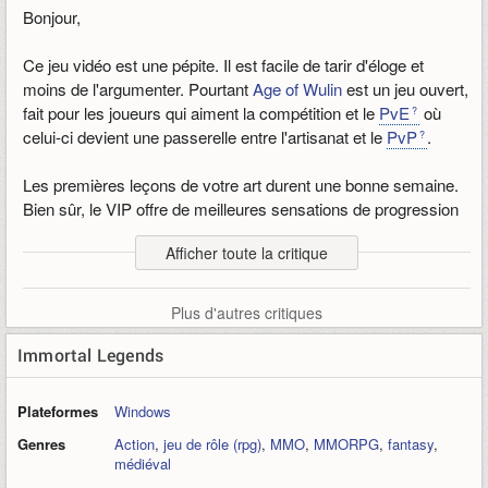
Bonjour,
Ce jeu vidéo est une pépite. Il est facile de tarir d'éloge et
moins de l'argumenter. Pourtant
Age of Wulin
est un jeu ouvert,
fait pour les joueurs qui aiment la compétition et le
PvE
où
celui-ci devient une passerelle entre l'artisanat et le
PvP
.
Les premières leçons de votre art durent une bonne semaine.
Bien sûr, le VIP offre de meilleures sensations de progression
mais sans chercher à être le plus GOSU. Un simple
Afficher toute la critique
abonnement de 7, 50 euros vous ouvrira la voix dès que vous
aurez besoin d'un coup de pouce. En fait, il ne faut pas jouer à
ce jeu avec des a prioris.
Plus d'autres critiques
Abandonnez toute les idées reçues, sur la plupart des jeux
Immortal Legends
vous attendez de voir si oui ou non vous allez y investir. Et en
fonction de cela vous vous impliquez d'avantage. Comme Age
Plateformes
Windows
of Wulin est
F2P
c'est exactement l'inverse. Il vous faut cash
Genres
Action
,
jeu de rôle (rpg)
,
MMO
,
MMORPG
,
fantasy
,
pour 7, 50 euros vous mettre VIP, ça dure un mois mais si
médiéval
vous ne le prenez pas, vous n'aurez pas eu le temps de vous