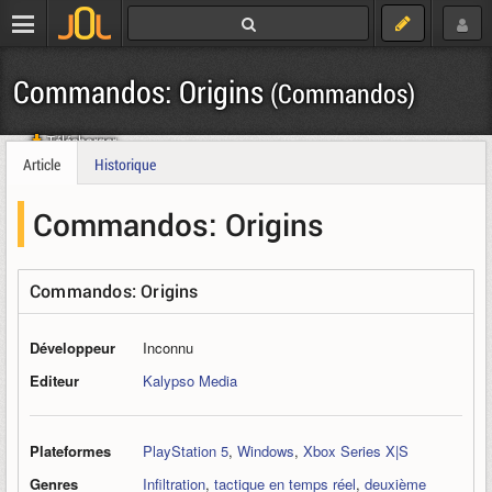
Commandos: Origins
(Commandos)
Télécharger
Article
Historique
Commandos: Origins
Commandos: Origins
Développeur
Inconnu
Editeur
Kalypso Media
Plateformes
PlayStation 5
,
Windows
,
Xbox Series X|S
Genres
Infiltration
,
tactique en temps réel
,
deuxième