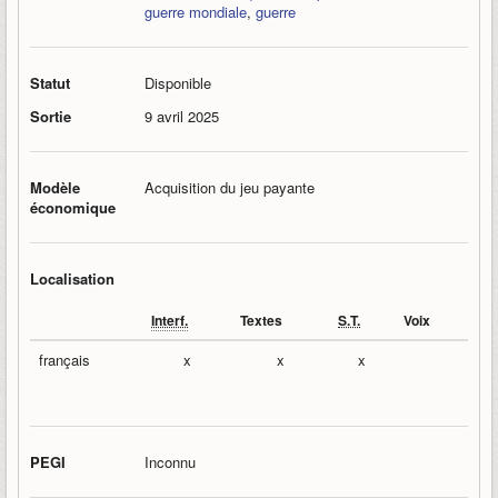
guerre mondiale
,
guerre
Statut
Disponible
Sortie
9 avril 2025
Modèle
Acquisition du jeu payante
économique
Localisation
Interf.
Textes
S.T.
Voix
français
x
x
x
PEGI
Inconnu