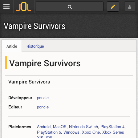
Vampire Survivors
Article
Historique
Vampire Survivors
Vampire Survivors
Développeur
poncle
Editeur
poncle
Plateformes
Android
,
MacOS
,
Nintendo Switch
,
PlayStation 4
,
PlayStation 5
,
Windows
,
Xbox One
,
Xbox Series
X|S
,
iOS