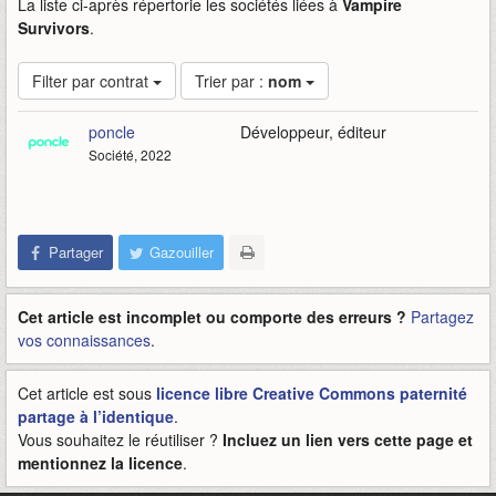
La liste ci-après répertorie les sociétés liées à
Vampire
Survivors
.
Filter par contrat
Trier par :
nom
poncle
Développeur, éditeur
Société, 2022
Partager
Gazouiller
Cet article est incomplet ou comporte des erreurs ?
Partagez
vos connaissances
.
Cet article est sous
licence libre Creative Commons paternité
partage à l’identique
.
Vous souhaitez le réutiliser ?
Incluez un lien vers cette page et
mentionnez la licence
.