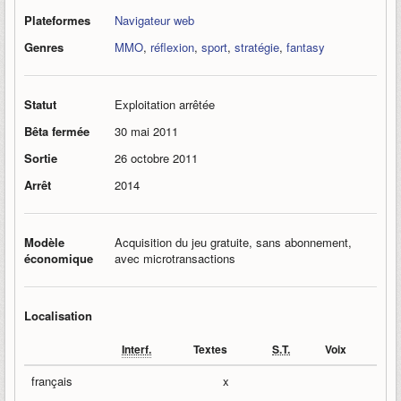
Plateformes
Navigateur web
Genres
MMO
,
réflexion
,
sport
,
stratégie
,
fantasy
Statut
Exploitation arrêtée
Bêta fermée
30 mai 2011
Sortie
26 octobre 2011
Arrêt
2014
Modèle
Acquisition du jeu gratuite, sans abonnement,
économique
avec microtransactions
Localisation
Interf.
Textes
S.T.
Voix
français
x