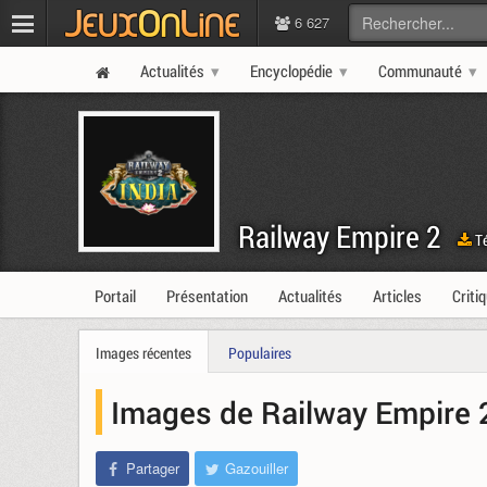
6 627
Actualités
Encyclopédie
Communauté
Railway Empire 2
Té
Portail
Présentation
Actualités
Articles
Criti
Images récentes
Populaires
Images de Railway Empire 
Partager
Gazouiller