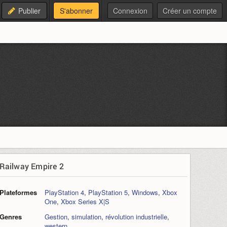
Publier
S'abonner
Connexion
Créer un compte
Railway Empire 2
Plateformes
PlayStation 4
,
PlayStation 5
,
Windows
,
Xbox
One
,
Xbox Series X|S
Genres
Gestion
,
simulation
,
révolution industrielle
,
western