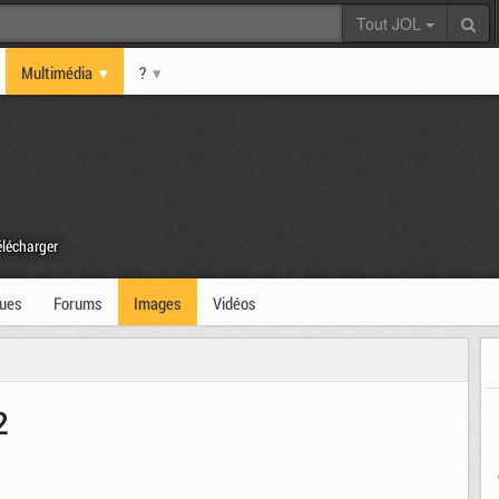
Tout JOL
Multimédia
?
lécharger
ques
Forums
Images
Vidéos
2