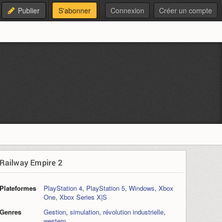
Publier
S'abonner
Connexion
Créer un compte
Railway Empire 2
Plateformes
PlayStation 4
,
PlayStation 5
,
Windows
,
Xbox
One
,
Xbox Series X|S
Genres
Gestion
,
simulation
,
révolution industrielle
,
western