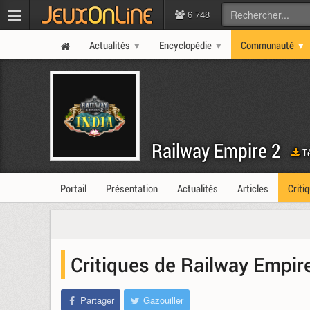
6 748
Actualités
Encyclopédie
Communauté
Railway Empire 2
Té
Portail
Présentation
Actualités
Articles
Criti
Critiques de Railway Empir
Partager
Gazouiller