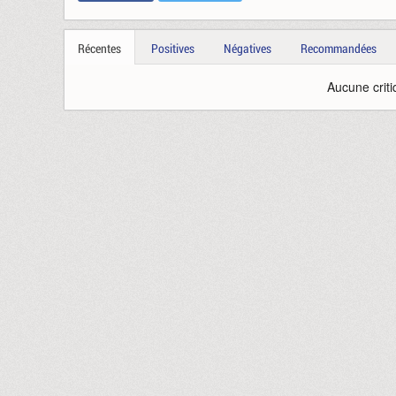
Récentes
Positives
Négatives
Recommandées
Aucune criti