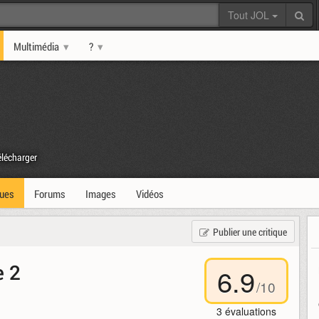
Tout JOL
Multimédia
?
lécharger
ques
Forums
Images
Vidéos
Publier une critique
e 2
6.9
/
10
3
évaluations