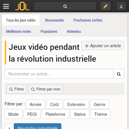
Tous les jeux vidéo
Nouveautés
Prochaines sorties
Meilleures notes
Populaires
Attendus
Jeux vidéo pendant
Ajouter un article
la révolution industrielle
Filtrer
Filtrer par nom
Filtrer par :
Année
Coût
Extension
Genre
Mode
PEGI
Plateforme
Status
Thème
x
Révolution industrielle